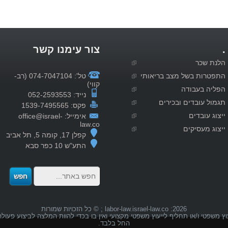
.
צור עימנו קשר
הלנת שכר
התפטרות בשל מצב בריאותי
טל': 074-7047104 (רב-
קווי)
הפליה בעבודה
נייד: 052-2593553
תגמול עובדים ובכירים
פקס: 1539-7495565
ייצוג עובדים
אימייל: office@israel-
law.co
ייצוג מעסיקים
קפלן 17, קומה 5, תל אביב
התע"ש 10 כפר סבא
2026: labor-law.israel-law.co ; © כל הזכויות שמורות
וץ משפטי ו/או תחליף לייעוץ משפטי מקצועי ואין בו בכדי להוות המלצה לביצוע פעו
החל בלבד.