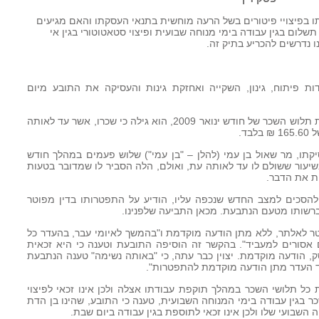
 בפיצויי פיטורים בשל הרעה מוחשית בתנאי העסקתו והאם מגיעים
שלום בגין עבודה בימי מנוחה שבועית ופיצוי סטאטוטורי בגין אי
 נדרשים להכריע בתיק זה.
ות פיתוח, גינון, השקייה ואחזקת גינות והעסיקה את התובע מיום
2. לדברי התובע ביום 10/02/09, עם קבלת תלוש השכר של חודש ינואר 2009, הוא גילה כי שכרו, אשר עד לאותה
יקתו, מר שאול בן עמי (להלן – "בן עמי") שלוש פעמים במהלך חודש
בשיעור ששולם לו עד לאותה עת, ואולם, הלה הסביר לו שמדובר בטעות
ת את הדבר.
 להסכים למצב החדש שנכפה עליו, הודיע על התפטרותו בדין מפוטר
 ברשותו מטעם הנתבעת. מכאן התביעה שלפנינו.
ר לאלתר, ללא מתן הודעה מוקדמת ו"בהמשך לאיומי עבר, בהעדר כל
אסורים למעביד". בהקשר זה הוסיפה התובעת וטענה כי היא זכאית
ק, הודעה מוקדמת. יצוין כבר עתה, כי "באותה נשימה" טענה הנתבעת
 כל תלושי השכר במהלך תוקפת עבודתו אצלה ולכן אינו זכאי לפיצוי
 בגין עבודה בימי המנוחה השבועית, טענה כי התובע, שהינו בן הדת
השבועי שלו ולכן אינו זכאי לתוספת בגין עבודה ביום שבת.