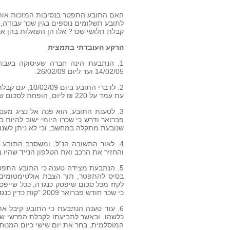
האם התובע התפטר בנסיבות המזכות אותו
לתובע תשלומים נוספים בגין שכר עבודה, ת
קבלת תלושי שכר? אלו הן השאלות בהן אנו
הרקע העובדתי בתמצית
1. הנתבעת הינה חברה שעיסוקה בעבוד
14/02/05 ועד ליום 26/02/09.
עת עמד על 220 ₪ ליום, הופחת לסכום של 165.60 ₪ בלבד.
3. לטענת התובע, הוא פנה אל נציג מעס
פברואר ודרש כי שכרו היומי ישוב להיות 
שנובעת מתקלה במחשב, וכי לא ניתן לשנו
4. לאור התשובה הנ"ל, ומשסרב התובע
והחזיר את הרכב ואת הטלפון הנייד שהיו
5. הנתבעת מצידה טענה כי התובע התפט
בסיס להתפטר, תוך הצבת אולטימטומים 
לקזז מכל סכום שיפסק כנגדה, ככל שייפס
כי שכר חודש פברואר 2009 "קוזז כדין כנגד העדר מתן הודעה מוקדמת להתפטרות".
6. עוד טענה הנתבעת כי התובע קיבל את
כלשהו, ובאשר לתביעתו לקבלת הפרשי שכר
המוסלמית, בחר את יום שישי כיום המנוחה 