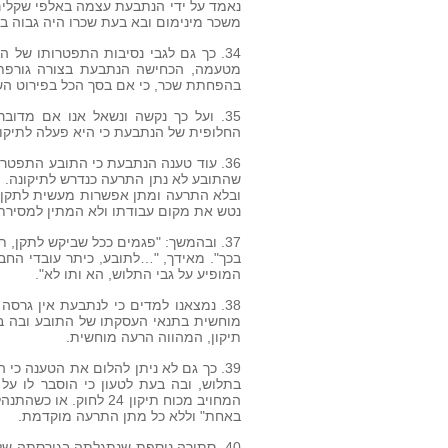
נאמד על ידי הנתבעת עצמה באלפי שקלים 
משכר מינימום ובא בעת שכרו היה גבוה בה
34. כך גם לגבי נסיבות התפטרותו של
מטעמה, הכחישה הנתבעת בצורה גורפת ו
בהפחתת שכר, כי אם בסך הכל בפירוט השכר על
החלופית של הנתבעת כי היא פעלה לתיקון ה
36. עוד טענה הנתבעת כי התובע התפטר 
שהתובע לא נתן התרעה כנדרש לתיקונה. 
ובלא התרעה ומתן אפשרות מעשית לתקן פ
נטש את מקום עבודתו ולא המתין למסירת 
37. ובהמשך: "פגמים ככל שביקש לתקן,
בכך". מאידך, "…לתובע, כיתר עובדי החברה
המופיע על גבי התלוש, הא ותו לא".
38. נמצאנו למדים כי לנתבעת אין גרסה
מוחשית בתנאי העסקתו של התובע ובה בע
תיקון, המהווה הרעה מוחשית.
39. כך גם לא ניתן להלום את הטענה 
בתלוש, ובה בעת לטעון כי הוסבר לו על
המחויב מכוח תיקון 24 
באחת" וללא כל מתן התרעה מוקדמת.
40. סתירה נוספת שנתגלתה בגירסתה ש