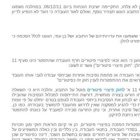
7. לאור העובדה שניסיונות הפשרה בתיק לא צלחו, התקיימה ישיבת הוכחות ביום 06/12/11, במהלכה נשמעו
תובע הוגש תצהיר נוסף, ואולם לאור העובדה כי העד לא הופיע לדיון
 ששמענו את עדויותיהם של התובע ושל בן עמי, הגענו לכלל הסכמה כי
ורט להלן.
9. המקור הנורמטיבי לטענתו של עובד הטוען כי הוא זכאי לפיצויי פיטורים חרף העובדה שהתפטר הינו סעיף 11
 העבודה או מחמת נסיבות אחרות שביחסי עבודה לגבי אותו העובד
רואים את ההתפטרות לענין חוק זה כפיטורים"
חוק פיצויי פיטורים
מוטל על התובע, והלכה היא כי השאלה
ו הורעו בצורה מוחשית, דורשת התייחסות למכלול הנסיבות שהובילו
יש לבחון את הנסיבות ביחסי העבודה לגופם בטרם יוחלט על פי אמת
 כדי להגיע למסקנה שאין לדרוש מהעובד להמשיך בעבודתו. כמו כן,
בשל סיבה אחרת, וכי נתן התרעה סבירה למעביד על כוונתו להתפטר
א ניתנת לתיקון.
פטרות המזכה בפיצויי פיטורים, הן אי קיום הוראות חוקי מגן וזכויות
, בסדרי העבודה, בתנאי העבודה, בין כלליים ובין כאלה המשפיעים על
יבות של פיגורים חוזרים ונשנים בתשלום השכר, דינה כפיטורים שכן
כרו במועד ואין לדרוש ממנו כי ימשיך בעבודתו במיוחד כאשר קיים