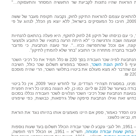
ת הוראות שהיו נתונות לקביעת שר התעשיה המסחר והתעסוקה…"
 להתאים עצמם להוראות התיקון לחוק, נקבעה תקופת מעבר של ששה
חודשים, ולמעשה, החל בחודש פברואר 2009, חויבו כל המעסיקים בישראל, ללא יוצא מן הכלל, לנהוג על פי
19. כאמור, הנתבעת טענה, הגם שבאיחור, כי עם כניסתו של תיקון 24 לחוק לתוקף, היא פעלה בהתאם להנחיות
טעמה ושבה והדגישה כי "לא היתה הרעה בתנאיו של התובע ולמצער
קונה, אם וככל שהתפרשה ככזו…". עוד טענה הנתבעת, כי מדובר
עבוד בחברה מתחרה וכי התובע "בחר שלא להמתין לתיקון".
20. לשאלת ביה"ד כיצד טענת ההגנה של הנתבעת לפיה שכר העבודה בסך 220 ₪ כלל תמיד את כל רכיבי השכר
 5 ל
חוק הגנת השכר
, האוסר במפורש תשלום שכר כולל, השיבה
גם שהדבר לא מצא מעולם את ביטויו בתלושי השכר, הרי שהיה מוסכם
21. אין חולק, כי בתלושי השכר שהוצגו בפנינו, במסגרת תצהירי הצדדים, עד לחודש ינואר 2009, אין כל ביטוי
לתשלום רכיבי שכר כלשהם, למעט שכר עבודה בשיעור של 220 ₪ ליום. כמו כן, לא הוצגה בפנינו כל ראיה חפצית
בטענת הנתבעת שכל רכיבי השכר הנלווים לשכר העבודה נכללו בסכום
דו הכחיש זאת ואילו הנתבעת סיפקה שלל גירסאות, כבושות, כפי שיפורט
 בפנינו הסדר כאמור, ספק אם היינו מאמצים אותו בהיותו נוגד את הוראת
, נביאו כלשונו:
, תשי"א – 1951, חל לגבי ונקבע לו שכר עבודה הכולל תשלום בעד שעות נוספות
 ב
חוק שעות עבודה ומנוחה
, תשי"א – 1951, או הכולל דמי חופשה,