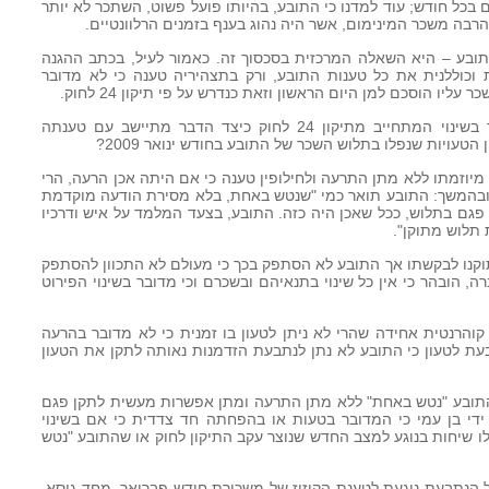
בכל חודש; עוד למדנו כי התובע, בהיותו פועל פשוט, השתכר לא יותר
רבה משכר המינימום, אשר היה נהוג בענף בזמנים הרלוונטיים.
 התובע – היא השאלה המרכזית בסכסוך זה. כאמור לעיל, בכתב ההגנה
כוללנית את כל טענות התובע, ורק בתצהיריה טענה כי לא מדובר
יו הוסכם למן היום הראשון וזאת כנדרש על פי תיקון 24 לחוק.
35. ועל כך נקשה ונשאל אנו אם מדובר בשינוי המתחייב מתיקון 24 לחוק כיצד הדבר מתיישב עם טענתה
טעויות שנפלו בתלוש השכר של התובע בחודש ינואר 2009?
מיוזמתו ללא מתן התרעה ולחילופין טענה כי אם היתה אכן הרעה, הרי
ובהמשך: התובע תואר כמי "שנטש באחת, בלא מסירת הודעה מוקדמת
גם בתלוש, ככל שאכן היה כזה. התובע, בצעד המלמד על איש ודרכיו
תלוש מתוקן".
 תוקנו לבקשתו אך התובע לא הסתפק בכך כי מעולם לא התכוון להסתפק
, הובהר כי אין כל שינוי בתנאיהם ובשכרם וכי מדובר בשינוי הפירוט
 קוהרנטית אחידה שהרי לא ניתן לטעון בו זמנית כי לא מדובר בהרעה
ת לטעון כי התובע לא נתן לנתבעת הזדמנות נאותה לתקן את הטעון
כי התובע "נטש באחת" ללא מתן התרעה ומתן אפשרות מעשית לתקן פגם
 ידי בן עמי כי המדובר בטעות או בהפחתה חד צדדית כי אם בשינוי
לחוק. או כשהתנהלו שיחות בנוגע למצב החדש שנוצר עקב התיקון לחוק או שהתובע "נטש
ל הנתבעת נוגעת לטענת הקיזוז של משכורת חודש פברואר. מחד גיסא,