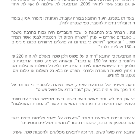
שכר עבודתו היה בסך של 220 ₪, ומכאן גם נובע שעד לינואר 2009, הנתבעת לא שילמה לו אף לא אחד
הן בעדותו בפנינו, העיד התובע בצורה עקבית, הגיונית ומעורר אמון, בעוד
ת ובלתי ניתנות להסבר, כפי שנפרט להלן.
פנינו, הצהיר ב"כ הנתבעת כי שכר העובדים היה גבוה בהרבה משכר
, כעובדים אחרים – עניין "השורה הסופית" הנכנסת לבנק אשר תמיד
וק…" ובהמשך "ויודגש כי בתחום זה פועלים מרווחים סכום מינימום
".
29. מאידך, בכתב הסיכומים מטעמה טענה הנתבעת כי התובע "היה פועל פשוט ולכן שכרו מעולם לא היה 220 ₪
כי אם למעשה שכר מינימום שבזמנים הרלוונטיים עמד על 150 ₪ בלבד". ובאותה נשימה, טענה הנתבעת כי
טלפון נייד שישמש אותו לצרכיו הפרטיים בלא כל תשלום או גילום מס
מחוץ לשעות העובדה ולצרכיו הפרטיים בלא כל תשלום או גילום מס,
 כנראה מעיניה של הנתבעת עצמה, אשר מיהרה להסביר כי מדובר על
מוד מכך שהוא היה בכיר, שכן "עבד בדרג של פועל פשוט".
ובע אכן היה לא יותר מאשר פועל פשוט, כיצד מתיישב הדבר עם טענה
מיד את תביעת התובע באור המציאות לאור "ההטבות המופלגות"
תובע עבר עבירת משמעת חמורה "שנעצרה על פאתי אלימות פיזית כנגד
מנו הטלפון או הרכב, שהוגדרו כזכור "כתנאים מפליגים ומטיבים".
ת התובע היה פועל פשוט, אך זכה לתנאים מפליגים ולהטבות שכר, שערכן