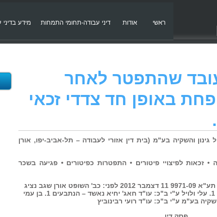
ראשי
אודות
דיני עבודה-תחומי התמחות
מידע בדיני 
 9971-09- עובד שהתפטר לאחר
פחת באופן חד צדדי זכאי
 עמי שאול גינון והשקיה בע"מ (בית דין אזורי לעבודה – תל-אביב-יפו, אורן
 זכאות לפיצויי פיטורים • התפטרות כפיטורים • פגיעה בשכר
בית דין אזורי לעבודה בתל אביב – יפו תע"א 9971-09 11 דצמבר 2012 לפני: כב' השופט אורן שגב נציג
ציבור (מעבידים) מר שאול שני התובע 1. עלי ולויל ע"י ב"כ: עו"ד חאג' יחיא נאשד – הנתבעים 1. בן עמי
השקיה בע"מ ע"י ב"כ: עו"ד רועי רבינוביץ
פסק דין