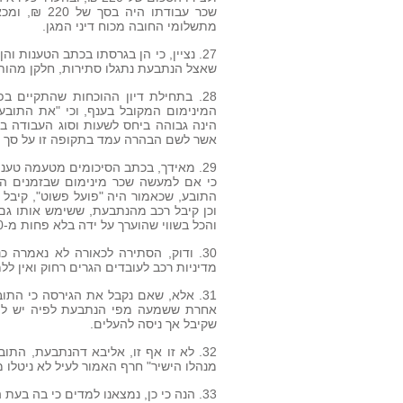
מתשלומי החובה מכוח דיני המגן.
27. נציין, כי הן בגרסתו בכתב הטענות ו
שאצל הנתבעת נתגלו סתירות, חלקן מהותיו
28. בתחילת דיון ההוכחות שהתקיים ב
המינימום המקובל בענף, וכי "את התובע
הינה גבוהה ביחס לשעות וסוג העבודה בש
אשר לשם הבהרה עמד בתקופה זו על סך כ-130 ₪ ליום בלבד
התובע, שכאמור היה "פועל פשוט", קיבל 
וכן קיבל רכב מהנתבעת, ששימש אותו גם 
והכל בשווי שהוערך על ידה בלא פחות מ-3,000 ₪ לחודש.
30. ודוק, הסתירה לכאורה לא נאמרה
מדיניות רכב לעובדים הגרים רחוק ואין לל
31. אלא, שאם נקבל את הגירסה כי הת
אחרת ששמעה מפי הנתבעת לפיה יש להע
שקיבל אך ניסה להעלים.
32. לא זו אף זו, אליבא דהנתבעת, ה
מנהלו הישיר" חרף האמור לעיל לא ניטלו מ
33. הנה כי כן, נמצאנו למדים כי בה בע