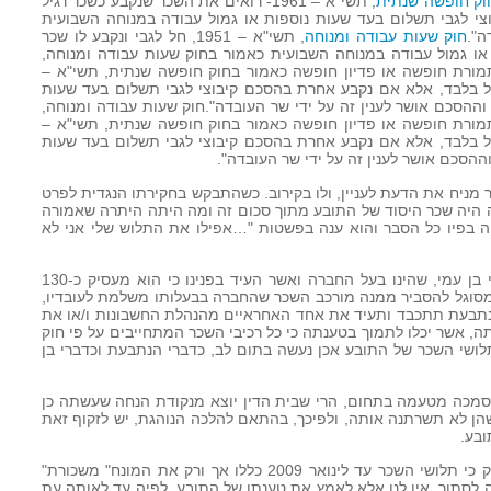
וק חופשה שנתית
, תשי"א – 1961- רואים את השכר שנקבע כשכר רגיל
י לגבי תשלום בעד שעות נוספות או גמול עבודה במנוחה השבועית
ה".
חוק שעות עבודה ומנוחה
, תשי"א – 1951, חל לגבי ונקבע לו שכר
ו גמול עבודה במנוחה השבועית כאמור בחוק שעות עבודה ומנוחה,
י חופשה, תמורת חופשה או פדיון חופשה כאמור בחוק חופשה שנתית, תשי"א –
רגיל בלבד, אלא אם נקבע אחרת בהסכם קיבוצי לגבי תשלום בעד שעות
וההסכם אושר לענין זה על ידי שר העובדה".חוק שעות עבודה ומנוחה,
י חופשה, תמורת חופשה או פדיון חופשה כאמור בחוק חופשה שנתית, תשי"א –
רגיל בלבד, אלא אם נקבע אחרת בהסכם קיבוצי לגבי תשלום בעד שעות
ההסכם אושר לענין זה על ידי שר העובדה".
בר מניח את הדעת לעניין, ולו בקירוב. כשהתבקש בחקירתו הנגדית לפרט
ל 220 ש"ח, היינו, מה היה שכר היסוד של התובע מתוך סכום זה ומה היתה היתרה שאמורה
ה בפיו כל הסבר והוא ענה בפשטות "…אפילו את התלוש שלי אני לא
24. נכונים אנחנו לקבל, אם כי בדוחק, כי בן עמי, שהינו בעל החברה ואשר העיד בפנינו כי הוא מעסיק כ-130
נו מסוגל להסביר ממנה מורכב השכר שהחברה בבעלותו משלמת לעובדיו,
 הנתבעת תתכבד ותעיד את אחד האחראיים מהנהלת החשבונות ו/או את
, אשר יכלו לתמוך בטענתה כי כל רכיבי השכר המתחייבים על פי חוק
בתלושי השכר של התובע אכן נעשה בתום לב, כדברי הנתבעת וכדברי בן
 סמכה מטעמה בתחום, הרי שבית הדין יוצא מנקודת הנחה שעשתה כן
הן לא תשרתנה אותה, ולפיכך, בהתאם להלכה הנוהגת, יש לזקוף זאת
בע.
26. כאמור, לאור העובדה שאין עליה חולק כי תלושי השכר עד לינואר 2009 כללו אך ורק את המונח" משכורת"
 ובהעדר כל ראיה לסתור, אין לנו אלא לאמץ את טענתו של התובע, לפיה עד לאותה עת