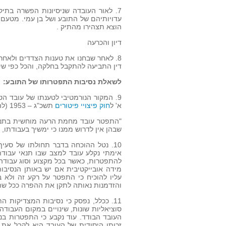
עדויותיהם של התובע ושל בן עמי. מטעם ה
הוצא תצהירו מהתיק .
דיון והכרעה
8. לאחר שבחנו את טענות הצדדים ולאחר
דין התביעה להתקבל בחלקה, והכל כפי שיפ
לשאלת נסיבות התפטרותו של התובע:
א' ל
חוק פיצויי פיטורים
תשכ"ג – 1953 (להלן: "חוק פיצויי פיטורים") אשר זו לשונו:
"התפטר עובד מחמת הרעה מוחשית בתנאי
שבהן אין לדרוש ממנו כי ימשיך בעבודתו, 
10. נטל ההוכחה בדבר תחולתו של סעיף 11 א' ל
אימתי נקלע עובד למצב שבו תנאי עבודת
להתפטרות, כאשר בכל מקצוע וסוג עבודה 
מידה אובייקטיבית אם יש באותן הנסיבות
עליו להוכיח כי התפטר על רקע זה ולא 
והזדמנות נאותה לתקן את ההפרה ככל שהי
11. ככלל, נפסק כי נסיבות המצדיקות הת
סוציאליות שונות, שינויים במקום העבודה
העובד הבודד. עוד נקבע כי התפטרות בנס
זכותו היסודית של העובד היא לקבל את ש