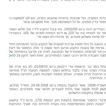
ובדות המקרה, כפי שהוכחו בראיות שהובאו בפנינו, הובילנו למסקנה כי
תפטר בדין מפורט, על כל המשתמע מכך, ואת מסקנתנו נבאר.
13. כזכור, הורתו של הסכסוך שנתגלע בין הצדדים הינה ביום 10/02/09, עת קיבל התובע לידיו את תלוש השכר
של חודש ינואר 2009 וגילה כי שכרו, שעמד עד לאותה עת על 220 ₪ ליום הופחת לסכום של 165. בתצהירו
י לא פחות משלוש פעמים, אך פניותיו לא נשאו פרי.
בכתב ההגנה כל התייחסות עניינית לטענתו של התובע בדבר ההפחתה החד
גורפת של טענות התובע וטיעון חוזר ונשנה כי הלה התפטר על דעת
ין זכר לגרסתה המאוחרת של הנתבעת, לפיה אין מדובר בהפחתה של
כר העבודה וליתר רכיבי השכר המתחייבים, וזאת לאור תיקון 24 ל
חוק
15. יתרה מכך, גם בדיון המקדמי, שהתנהל בפני כב' הרשמת עדי ריכטמן ביום 01/08/10, לא בא זכרה של
דה כשינוי צורני בלבד בתלוש השכר. למעשה הטענה הנ"ל מופיעה
ינה הרחבת חזית אסורה, ואולם מפאת חשיבות הענין להכרעה בסכסוך
ה, ובהרחבה.
(תיקון מס' 24), התשס"ח-2008, אשר התקבל בכנסת ביום 24.06.2008, הסדיר מחדש,
שק לנהל פנקסי שכר ולתת לעובדים תלושי שכר מפורטים, כאמור
ה שנוצלו בתקופת התשלום.
17. על חשיבותו של החוק ניתן ללמוד מדברי ההסבר שפורסמו בהצעת חוק הכנסת (179, מיום כ"ד בחשוון
ס"ח (5 בנובמבר 2007), עמ' 26): "הצעת החוק המתפרסמת בזה נועדה להרחיב את מערך ההוראות