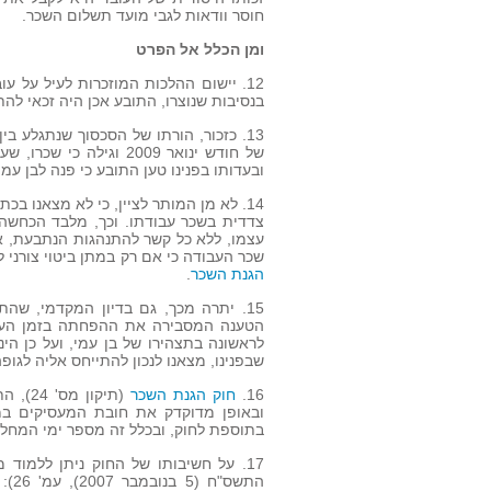
חוסר וודאות לגבי מועד תשלום השכר.
ומן הכלל אל הפרט
12. יישום ההלכות המוזכרות לעיל על ע
בנסיבות שנוצרו, התובע אכן היה זכאי לה
ובעדותו בפנינו טען התובע כי פנה לבן עמ
14. לא מן המותר לציין, כי לא מצאנו 
צדדית בשכר עבודתו. וכך, מלבד הכחשה 
עצמו, ללא כל קשר להתנהגות הנתבעת, א
שכר העבודה כי אם רק במתן ביטוי צורני לש
הגנת השכר
.
הטענה המסבירה את ההפחתה בזמן העבו
לראשונה בתצהירו של בן עמי, ועל כן ה
שבפנינו, מצאנו לנכון להתייחס אליה לגופ
16.
חוק הגנת השכר
ובאופן מדוקדק את חובת המעסיקים במ
בתוספת לחוק, ובכלל זה מספר ימי המחל
התש