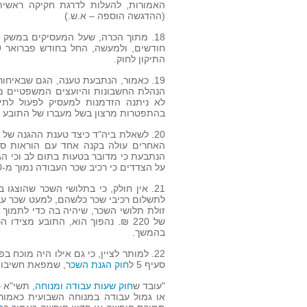
האמורות, להעלות לדרגת חקיקה ראשי
(ההדגשה הוספה – א.ש.)
18. מתוך הכרה, שעל המעסיקים במשק
התיקון לחוק.
הנהלת החשבונות והיועצים המשפטיים מ
לא ניתנה הזדמנות למעסיק לפעול לתי
בהתפטרות מרצון בשל מעברו של התובע ל
האחרים עולה בקנה אחד עם הוראות סעיף
הנתבעת כי מדובר בטעות בתום לב וכי ה
על הצדדים כי רכיב שכר העבודה נמוך מ-220 ₪.
זולת תלושי השכר, שיהיה בה כדי לתמוך 
של 220 ₪. נהפוך הוא, התובע מצי
בהמשך.
22. למותר לציין, כי גם אילו היה מוכח
סעיף 5 ל
חוק הגנת השכר
, שמפאת חשיבותו
"עובד ש
חוק שעות עבודה ומנוחה
או גמול עבודה במנוחה השבועית כאמור