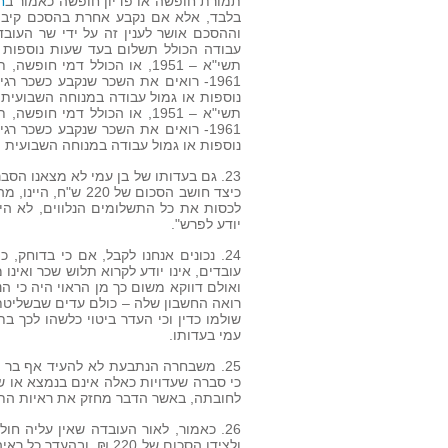
תמורת חופשה או פדיון חופשה כאמור ב
ח
בלבד, אלא אם נקבע אחרת בהסכם קיבוצ
וההסכם אושר לענין זה על ידי שר העובד
עבודה הכולל תשלום בעד שעות נוספות א
תשי"א – 1951, או הכולל דמ
1961- רואים את השכר שנקבע כשכר 
נוספות או גמול עבודה במנוחה השבועית 
תשי"א – 1951, או הכולל דמ
1961- רואים את השכר שנקבע כשכר 
נוספות או גמול עבודה במנוחה השבועית ו
23. גם בעדותו של בן עמי לא מצאנו הס
כיצד חושב הסכום ש
לכסות את כל התשלומים הנלווים, לא הי
יודע לפרש".
עובדים, אינו יודע לקרוא תלוש שכר ואי
ואולם דווקא משום כך מן הראוי היה כי
רואה החשבון שלה – כולם עדים שבשליטתה
שולמו כדין וכי העדר ביטוי כלשהו לכך 
עמי בעדותו.
25. משבחרה הנתבעת לא להעיד אף בר
כי סברה שעדויות כאלה אינם בנמצא או ש
לחובתה, באשר הדבר מחזק את ראיות התו
ולצידו הסכום של 220 ₪,