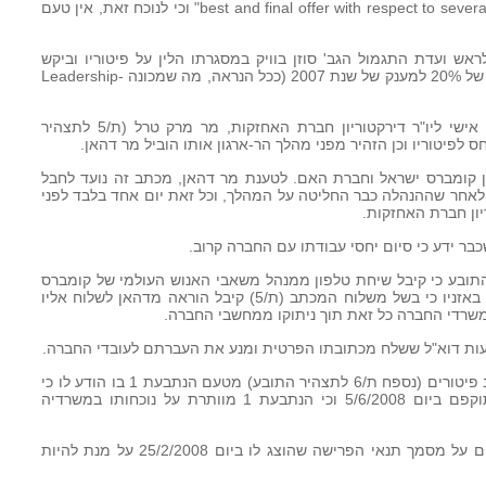
על ידי קומברס ב-25/2/2008 הינו ה-"best and final offer with respect to severance" וכי לנוכח זאת, אין טעם
תובע מכתב לראש ועדת התגמול הגב' סוזן בוויק במסגרתו הלין על פיטוריו וביקש
לקבל מענק תמריץ מבוסס מניות ותוספת של 20% למענק של שנת 2007 (ככל הנראה, מה שמכונה -Leadership
15. ביום 6/3/2008 פנה התובע במכתב אישי ליו"ר דירקטוריון חברת האחזקות, מר מרק טרל (ת/5 לתצהיר
 לפיטוריו וכן הזהיר מפני מהלך הר-ארגון אותו הוביל מר דהאן.
 קומברס ישראל וחברת האם. לטענת מר דהאן, מכתב זה נועד לחבל
ח לאחר שההנהלה כבר החליטה על המהלך, וכל זאת יום אחד בלבד לפני
יון חברת האחזקות.
ר ידע כי סיום יחסי עבודתו עם החברה קרוב.
 התובע כי קיבל שיחת טלפון ממנהל משאבי האנוש העולמי של קומברס
באותה עת, מר לאנס מיאמוטו, אשר ציין באזניו כי בשל משלוח המכתב (ת/5) קיבל הוראה מדהאן לשלוח אליו
משרדי החברה כל זאת תוך ניתוקו ממחשבי החברה.
דעות דוא"ל ששלח מכתובתו הפרטית ומנע את העברתם לעובדי החברה.
בהמשך אותו יום קיבל התובע לידיו מכתב פיטורים (נספח ת/6 לתצהיר התובע) מטעם הנתבעת 1 בו הודע לו כי
בהמשך לשיחות איתו, ייכנסו פיטוריו לתוקפם ביום 5/6/2008 וכי הנתבעת 1 מוותרת על נוכחותו במשרדיה
כמו כן נדרש התובע לחתום בתוך 10 ימים על מסמך תנאי הפרישה שהוצג לו ביום 25/2/2008 על מנת להיות