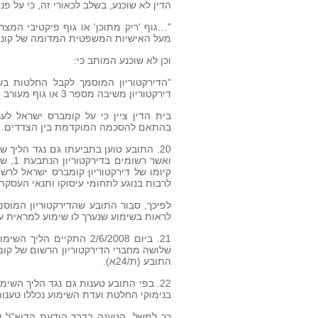
הדין לא שוכנע, בשלב לכאורי זה, כי על פני
"…גוף 'ריק מתוכן' או גוף פיקטיבי המ
מעל האישיות המשפטית המדומה של קונצ
וכן לא שוכנע המותב כי:
דירקטוריון משיבה מספר 3 או גוף מעורב המורכב מנציגים משלושת הדירקטוריונים".
בית הדין ציין כי על קומברס ישראל ל
בהתאם להסכמה המוקדמת בין הצדדים.
20. התובע טוען בתביעתו גם נגד הליך 
ואשר 
קיומו של דירקטוריון קומברס ישראל לרש
לרבות בנוגע לתחומי עיסוקו ותנאי העסקת
לראות בשימוע שנערך לו שימוע למראית עי
התובע (ת/24א).
22. בפי התובע טענות גם נגד הליך השימו
בנימוקי החלטת ועדת השימוע נכללו טענות