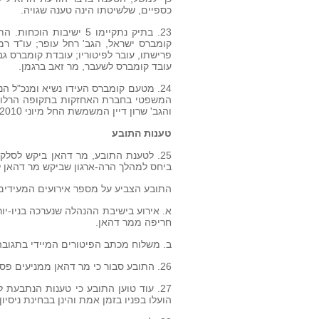
כספיים, שלשיטתו הינה טענה שגויה.
23. בתיק נתקיימו 5 ישי
קומברס ישראל, הגב' רחל עופר; עו"ד רמ
פרישתו, עובר לפיטוריו; עובדת קומברס גב'
עובד קומברס לשעבר, מר זאב ברגמן.
המשפטי בחברת האחזקות בתקופה הרלוונט
והגב' שרון דיין המשמשת החל מיוני 2010 כמנהלת משאבי האנוש של קומברס הישראלית.
טענות התובע
25. לטענת התובע, מר דהאן ביקש לסל
ביחס למהלך הרה-ארגון שביקש מר דהאן ל
התובע הצביע על מספר אירועים המעידים 
א. אירוע בישיבת ההנהלה שנערכה בניו-יו
חריפה ממר דהאן.
ב. משלוח מכתב הפיטורים המיידי בתגובה למכתב ששיג
26. התובע סבור כי מר דהאן ממניעים פסולים ביקש לשלול מהתובע את הזכויות להן הוא עותר בהליך זה.
27. עוד טוען התובע כי טענות הנתבעת
הועלו בפניו בזמן אמת והינן בבחינת ניסיו