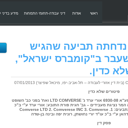
ראשי
אודות
דיני עבודה-תחומי התמחות
מידע בדיני 
 6930-08 – נדחתה תביעה שהגיש
שעבר ב"קומברס ישראל",
א כדין.
פיטורים שלא כדין
בית דין אזורי לעבודה בתל אביב – יפו תע"א 6930-08 אורי ערד נ' LTD COMVERSE ואח' בפני כב' השופט
המר נציגת מעבידים – גב' חגית פורת התובע: אורי ערד ע"י ב"כ
עו"ד אריאל שמר וורד גרטל נגד הנתבעים: 1. Comverse LTD 2. Comverese INC 3. Comverse
פסק דין