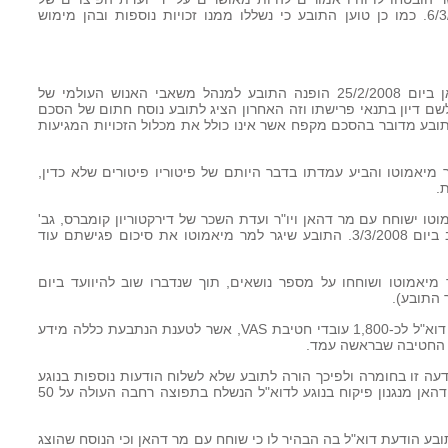
הנתבעות, בדיון שהיה קבוע ליום 6/3/2008. כמו כן טוען התובע כי נשללו ממנו זכויות נוספות ובהן מימוש
10. לאחר שיחת הפיטורים עם מר דהאן ביום 25/2/2008 הופנה התובע למנהל משאבי האנוש העולמי של
ם דיון בתנאי פרישתו וזה האחרון הציג לתובע נוסח חתום של הסכם
לשיטת התובע מדובר בהסכם מקפח אשר אינו כולל את מכלול הזכויות המגיעות
עד התובע עם מר מיאמוטו והביע עמדתו בדבר היותם של פיטוריו פיטורים שלא כדין,
.
טו ישוחח עם מר דהאן ויו"ר ועדת השכר של דירקטוריון קומברס, גב'
סוזאן בוויק, וכי השניים ישובו ויוועדו שוב ביום 3/3/2008. התובע שיגר למר מיאמוטו את סיכום פגישתם עוד
 התובע ומר מיאמוטו ושוחחו על מספר נושאים, תוך שנדברו שוב להיוועד ביום
12. ביום 28/2/2008 שלח התובע הודעת דוא"ל לכ-1,800 עובדי חטיבת VAS, אשר לטענת הנתבעת כללה מידע
עי החטיבה שבראשה עמד.
דעה זו בחומרה ולפיכך הורה לתובע שלא לשלוח הודעות נוספות בנוגע
לעיסקי החברה וכיו"ב. בהמשך, גיבש מר דהאן מנגנון פיקוח בנוגע לדוא"ל הנשלח בתפוצה רחבה העולה על 50
מר מיאמוטו לתובע הודעת דוא"ל בה הבהיר לו כי שוחח עם מר דהאן וכי הנוסח שהוצג