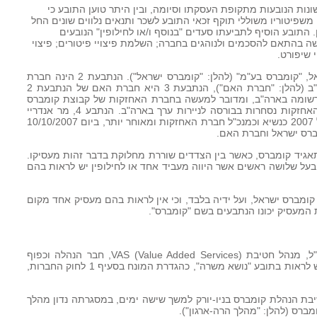
שונות הנובעות מתקופת העסקתו וסיומה, ובין היתר טוען התובע כי
ן מן הנתבעות 1-3. לטענתו, משפיטוריו משוללי תוקף זכאי התובע לשכר ותנאים נלווים שונים החל
. התובע הוסיף לתביעתו סעדים "בנוסף ו/או לחילופין" הנובעים
 בהתאם להסכמים ולנוהגים בחברה; השלמת פיצויי פיטורים; פיצוי
 שיפורט.
2. הנתבעת 1 היא חברה הרשומה בישראל, "קומברס בע"מ" (להלן: "קומברס ישראל"). הנתבעת 2 הינה חברת
האם של הנתבעת 1, והיא רשומה בארה"ב (להלן: "חברת האם"), הנתבעת 3 היא חברת האם של הנתבעת 2
של הנתבעת 1, אף היא רשומה בארה"ב, ומדובר למעשה בחברת האחזקות של קבוצת קומברס
(להלן: "חברת האחזקות"). מניות חברת האחזקות נסחרות בבורסה לניירות ערך בארה"ב. הנתבע 4, מר אנדריי
דהאן (להלן גם: "מר דהאן") מונה באפריל 2007 כנשיא וכמנכ"ל חברת האחזקות ומאוחר יותר, ביום 10/10/2007
ברס ישראל וחברת האם.
עסק מאז שנת 1999 על ידי תאגיד קומברס, כאשר בין הצדדים שוררת מחלוקת בדבר זהות מעסיקו.
 בעל שלושה ראשים אשר היווה מעביד אחד או לחילופין יש לראות בהם
קומברס ישראל, ועל ידיה בלבד, וכי אין לראות בהם מעסיק אחד מקום
המעסיק יכונו הנתבעים בשם "קומברס".
4. בתפקידו האחרון שימש התובע סמנכ"ל, מנהל חטיבת VAS (Value Added Services), חבר הנהלה וכפוף
למנכ"ל. לפיכך, אין חולק בין הצדדים כי יש לראות בתובע "נושא משרה", כהגדרת המונח בסעיף 1 לחוק החברות,
ינואר 2008 התכנסה ישיבת הנהלת קומברס בניו-יורק למשך שישה ימים, במסגרתה נדון מהלך