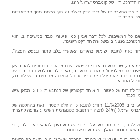
ו הדירקטוריון של קומברס ישראל הינו:
צריך את התערבותו של בית הדין בשלב זה תוך הרמת מסך ההתאגדות
רן החברות".
"הדירקטוריון המוסמך לקבל החלטות בשם כל המשיבות, לכל דבר ועניין כמו פיטורי עובד במשיבה 1, הוא
ערוך כעת לתובע "שימוע בהקדם האפשרי בלב פתוח ובנפש חפצה",
שימוע זה, שכן לטענתו עורכי השימוע הינם מנהלים הכפופים למר דהאן
רשומים בדירקטוריון הנתבעת 1, שאינו רלוונטי לניהול קומברס. לטענתו, מעבר לדיווח לרשם החברות על
ם החברות, לא קיבל דירקטוריון זה כל החלטה מהותית בנוגע לחברה,
ו של התובע.
לפיכך, סבור התובע שהדירקטוריון המוסמך להורות על פיטוריו הוא הדירקטוריון של הנתבעות 2 ו-3 ומכאן שיש
ן בלבד.
21. ביום 2/6/2008 התקיים הליך השימוע וביום 11/6/2008 הודע לתובע כי הוחלט לפטרו וזאת בהחלטה של
שלושה מחברי הדירקטוריון הרשום של קומברס ישראל (ת/24 לתצהיר התובע; סטנוגרמת השימוע צורפה לתצהיר
ע לגופו, ובין היתר נטען על ידיו כי השימוע נערך למראית עין בלבד, וכי
 אשר הוכחו במהלך השימוע כלא נכונות.
כך למשל, הטענה בדבר הודעת הדוא"ל ששלח ביום 28/2/2008 לעובדי החברה אשר נטען כי חשף בה נתונים