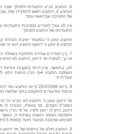
6. התובע הביע התנגדות למהלך וסבר כ
הנתבע 4, התובע חשש לתפקידו שלו
של החטיבה שבראשה עמד.
אין לנו צורך להכריע בנסיבות התנגדותו ש
התנגדותו של התובע למהלך.
הנתבע 4 טוען כי דווקא התובע הוא זה שנקט בהתנהגות קולנית ואגרסיבית.
7. בין הצדדים שוררת מחלוקת בשאלה ה
או כך, לטענת מר דהאן, התובע לא התאים
עובדתית.
8. ביום 25/2/2008 קיימו 
כניסת הפיטורים לתוקפם בתוך שלושה חו
מר דהאן טוען כי התובע לא הביע כל התנ
המנכ"ל הקודם, מר צואלה, הבטיח לו 
דהאן, ניתן לו ייעוץ ולפיו, על פי הדין 
והסכמה כאמור הושגה בשיחה זו, כאשר הת
לשימוע שהוכנה מבעוד מועד (נספח 5 לתצהיר מר דהאן) לא נשלחה אליו.
9. התובע חולק על גירסתו של מר דהאן וטו
זכאות לבונוס מוגדל ולהקצאת מניות אשר