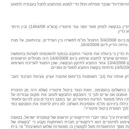
 ההיפרדות" שכבר ממילא החל כדי למנוע מהתובע לחבל בעבודה ולפגוע
17. ביום 16/3/2008 עתר התובע לבית הדין בבקשה למתן סעד זמני נגד פיטוריו (בש"א 1464/08) ובין היתר
 כדין.
18. במסגרת הדיון בבקשה לסעדים זמניים ביום 3/4/2008 התנהל מו"מ לפשרה בין הצדדים, ובהתאם, על מנת
ן ליום 16/4/2008.
יעה קומברס לבית הדין כי ביטלה את פיטורי התובע בכפוף להסכמתו לשהות בחופשה
בתשלום עד לקיומו של שימוע בעניינו, וכי הפורום שיערוך לתובע שימוע ביום 14/4/2008 הינו מנהלים הרשומים
בדירקטוריון קומברס ישראל. בהתאם, ביום 13/4/2008 עתר התובע לתיקון הבקשה, שכן התנגד לעריכת השימוע
ק אותה עת (כב' השופטת בדימוס אהובה עציון ונציגת הציבור הגב'
 בתשלום בהסכמה, וזאת כנגד ביטול פיטוריו (שלא היה מן ההכרח
. אומנם אנו ערים לכך כי המבקש התבקש לעזוב את מקום עבודתו על
פועל על שירותיו החל ממועד הודעת הפיטורים, אך במצב הדברים נכון להיום ולאחר
ניהלו ביניהם מו"מ והנסיבות השתנו, לא ניתן לראות את המבקש כמי
ך תמורת ביטול פיטוריו".
מראית עין" בפני חברי הדירקטוריון הרשום של קומברס ישראל, בטענה
ימוע לפיטורים הוא דירקטוריון חברת האחזקות נקבע כי "בקשתו של
סך ההתאגדות מעל לקונצרן בו מאוגדות שלוש המשיבות" וכי בית