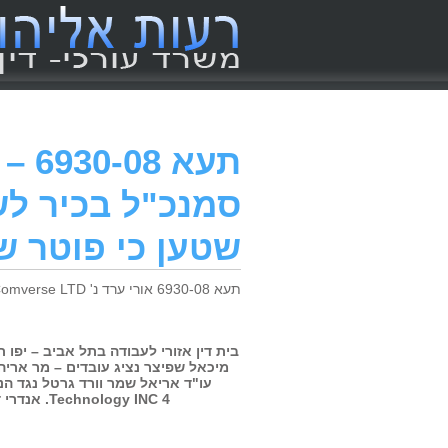
תעא
סמנכ"ל בכיר ל
שטען כי פוטר של
תעא 6930-08 אורי ערד נ' Comverse LTD (בית דין אזורי לעבודה – תל-אביב-יפו, מיכאל שפיצר) 07/01/2013
מיכאל שפיצר נציג עובדים – מר אריה 
Technology INC 4. אנדרי דהאן ע"י ב"כ עו"ד יורי נחושתן, רונית יפה ובינה בן-שדה