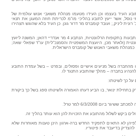
בות הוכחות. התובע העיד בעצמו וכן העידו מטעמו מנהלת משאבי אנוש עולמית של
י נוסל, אשר ייעץ לתובע בהליכי מו"מ לכריתת חוזה המעגן את תנאי
 רונית ליניק,; ועובד קומברס מר דרור גונן. כן העיד בלא שהוגש תצהירו
24. מטעם קומברס העידו נשיא ומנכ"ל הנתבעות בתקופות הרלוונטיות, הנתבע 4 מר אנדריי דהאן; המשנה ליועץ
ית (ולאחר מכן, היועצת המשפטית והסמנכ"לית) עו"ד שפאלי שאה;
קו מהחברה בשל מניעים אישיים ופסולים, ובפרט – בשל עמדת התובע
הנהיג בחברה – מהלך שהתובע התנגד לו.
על כך לשיטתו:
רק בתחילת ינואר, בו הביע דעתו האמורה ולשיטתו ספג בשל כך ביקורת
ר ביום 6/3/2008 למר טרל.
 לפיהן לא התאים לתפקיד החדש ברה-ארגון הינן טענות מאוחרות שלא
ן להצדיק בדיעבד את פיטוריו.