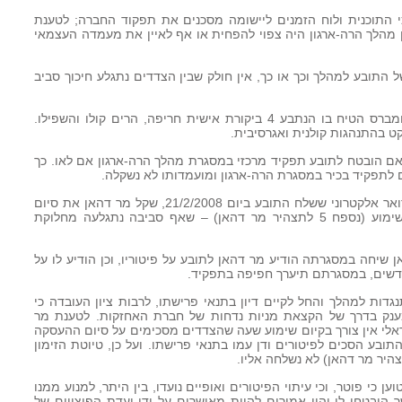
י התוכנית ולוח הזמנים ליישומה מסכנים את תפקוד החברה; לטענת
, שכן מהלך הרה-ארגון היה צפוי להפחית או אף לאיין את מעמדה העצמאי
ל התובע למהלך וכך או כך, אין חולק שבין הצדדים נתגלע חיכוך סביב
התובע טוען כי במעמד ישיבת הנהלת קומברס הטיח בו הנתבע 4 ביקורת אישית חריפה, הרים קולו והשפילו.
אם הובטח לתובע תפקיד מרכזי במסגרת מהלך הרה-ארגון אם לאו. כך
 לתפקיד בכיר במסגרת הרה-ארגון ומועמדותו לא נשקלה.
לכן, בהמשך, ובין היתר בעקבות הודעת דואר אלקטרוני ששלח התובע ביום 21/2/2008, שקל מר דהאן את סיום
העסקת התובע ואף הכין טיוטת זימון לשימוע (נספח 5 לתצהיר מר דהאן) – שאף סביבה נתגלעה מחלוקת
התובע ומר דהאן שיחה במסגרתה הודיע מר דהאן לתובע על פיטוריו, וכן הודיע לו על
דשים, במסגרתם תיערך חפיפה בתפקיד.
גדות למהלך והחל לקיים דיון בתנאי פרישתו, לרבות ציון העובדה כי
מענק בדרך של הקצאת מניות נדחות של חברת האחזקות. לטענת מר
הישראלי אין צורך בקיום שימוע שעה שהצדדים מסכימים על סיום ההעסקה
ובע הסכים לפיטורים ודן עמו בתנאי פרישתו. ועל כן, טיוטת הזימון
ען כי פוטר, וכי עיתוי הפיטורים ואופיים נועדו, בין היתר, למנוע ממנו
 הובטחו לו והיו אמורים להיות מאושרים על ידי ועדת הפיצויים של