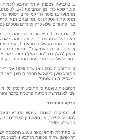
1. בתביעה שבפנינו עותר התובע לזכויות 
פוטר שלא כדי
מהמועד בו פוטר ועד למועד בו יפוטר כדין
מתקופת העסקתו וסיומה ובהם תנאי פרישה
בגין פיטורים שלא כדין וסעדים נוספים כפי
וחברת הסבתא 
כמנכ"ל של שתי הנתבעות הנוספות – קומ
3. התובע הו
התובע טוען כי שלוש החברות הינן תאגיד
"מעסיקים במשותף".
הנתבעות טוענות כי התובע הועסק על ידי 
שבו לא נדרשת הכרעה פרטנית בדבר זהות 
הרקע העובדתי
התשנ"ט-1999.
5. בתחילת חודש 
רה-ארגון שהיה בכוונת הנתבע 4 לבצע בקומברס (להלן: "מהלך הרה-ארגון").