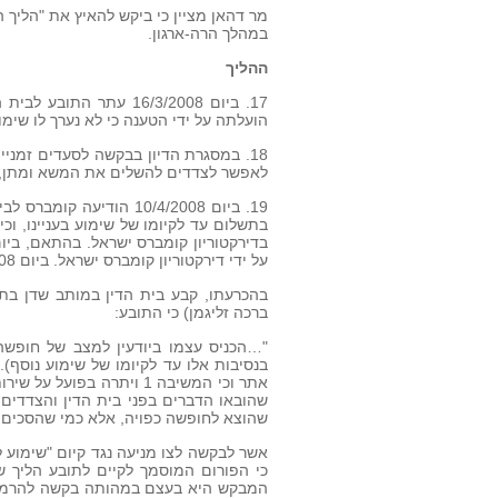
מר דהאן מציין כי ביקש להאיץ את "הליך
במהלך הרה-ארגון.
ההליך
הועלתה על ידי הטענה כי לא נערך לו שימוע
לאפשר לצדדים להשלים את המשא ומתן, נדחה הדיו
19. ביום 10/4/2008 הוד
על ידי דירקטוריון קומברס ישראל. ביום 14/5/2008 נדחתה בקשת התובע לסעדים זמניים.
בהכרעתו, קבע בית הדין במותב שדן בתי
ברכה זליגמן) כי התובע:
"…הכניס עצמו ביודעין למצב של חופשה
בנסיבות אלו עד לקיומו של שימוע נוסף)
אתר וכי המשיבה 1 ויתרה ב
שהובאו הדברים בפני בית הדין והצדדים 
שהוצא לחופשה כפויה, אלא כמי שהסכים לכ
אשר לבקשה לצו מניעה נגד קיום "שימוע ל
כי הפורום המוסמך לקיים לתובע הליך ש
המבקש היא בעצם במהותה בקשה להרמת מ