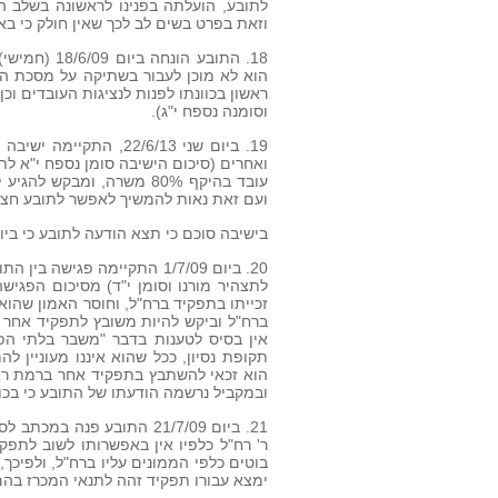
לתובע, הועלתה בפנינו לראשונה בשלב הה
וזאת בפרט בשים לב לכך שאין חולק כי בא
18. התובע ה
הוא לא מוכן לעבור בשתיקה על מסכת הא
ראשון בכוונתו לפנות לנציגות העובדים וכ
וסומנה נספח י"ג).
19. ביום שני 22/6/13
ואחרים (סיכום הישיבה סומן נספח י"א לת
ועם זאת נאות להמשיך לאפשר לתובע חצי ש
בישיבה סוכם כי תצא הודעה לתובע כי ביו
לתצהיר מורנו וסומן י"ד) מסיכום הפגי
זכייתו בתפקיד ברח"ל, וחוסר האמון שהוא
ברח"ל וביקש להיות משובץ לתפקיד אחר 
אין בסיס לטענות בדבר "משבר בלתי הפי
תקופת נסיון, ככל שהוא איננו מעוניין ל
הוא זכאי להשתבץ בתפקיד אחר ברמת ראש
ובמקביל נרשמה הודעתו של התובע כי בכוו
21. ביום 21/7/09 התובע פ
ר' רח"ל כלפיו אין באפשרותו לשוב לתפ
בוטים כלפי הממונים עליו ברח"ל, ולפיכך,
ימצא עבורו תפקיד זהה לתנאי המכרז בהם 