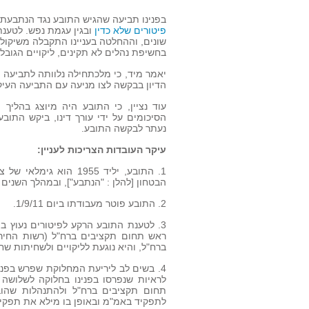
בפנינו תביעה שהגיש התובע נגד הנתבעת ל
פיטורים שלא כדין
ובגין עגמת נפש. לטענת
בחשיפת נהלים לא תקינים, ליקויים הגובל
יאמר מיד, כי מלכתחילה נלוותה לתביעה 
הדיון בבקשה לצו מניעה עם התביעה העיק
עוד נציין, כי התובע היה מיוצג בהליך
הסיכומים על ידי עורך דינו, ביקש התוב
נעתר לבקשה התובע.
עיקר העובדות הצריכות לעניין:
הבטחון [להלן : "הנתבע"], ובמהלך השנים
2. התובע פוטר מעבודתו ביום 1/9/11.
ראש תחום תקציבים ברח"ל (רשות החירו
ברח"ל, והיא נוגעת לליקויים ולשחיתות שח
4. בשים לב ליריעת המחלוקת שפרש בפני
לראיות שנפרסו בפנינו בחלוקה לשלושה 
תחום תקציבים ברח"ל ולהתנהלות שהוב
לתפקיד באמ"מ ובאופן בו מילא את תפקידו