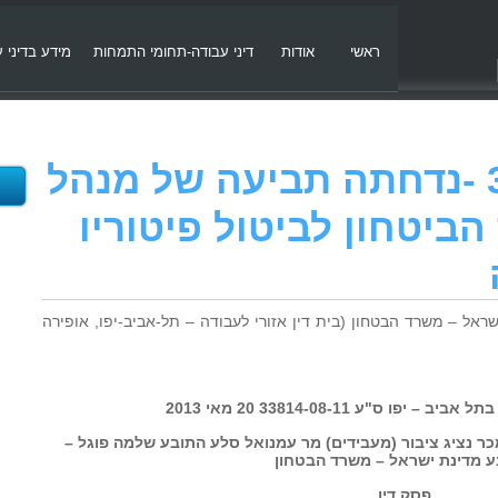
ראשי
אודות
דיני עבודה-תחומי התמחות
מידע בדיני 
סע 33814-08-11 -נדחתה תביעה של מנהל
יטחון לביטול פיטוריו
נ' מדינת ישראל – משרד הבטחון (בית דין אזורי לעבודה – תל-אביב-יפו, אופירה
יפו ס"ע 33814-08-11 20 מאי 2013
כר נציג ציבור (מעבידים) מר עמנואל סלע התובע שלמה פוגל –
 מדינת ישראל – משרד הבטחון
פסק דין