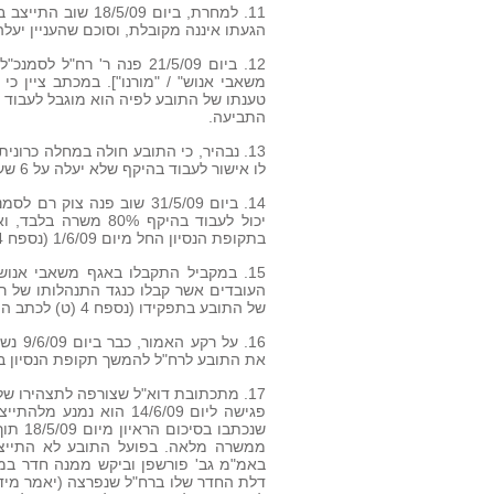
הגעתו איננה מקובלת, וסוכם שהעניין יעלה לדיון בפני ר
12. ביום 21/5/09 פנה ר' 
משאבי אנוש" / "מורנו"]. במכתב ציין 
התביעה.
13. נבהיר, כי התובע חולה במחלה כרוני
לו אישור לעבוד בהיקף שלא יעלה על 6 שעות ביום.
14. ביום 31/5/09 שוב פנה
בתקופת הנסיון החל מיום 1/6/09 (נספח 4 (ה-1) לכתב התביעה).
15. במקביל התקבלו באגף משאבי אנו
העובדים אשר קבלו כנגד התנהלותו של ר'
של התובע בתפקידו (נספח 4 (ט) לכתב התביעה – מכתב יו"ר הוועד).
16. ע
את התובע לרח"ל להמשך תקופת הנסיון בתפ
17. מתכתובת דוא"ל שצורפה לתצהירו של
פגישה ליום 14/6/09 הוא
שנכתבו
ממשרה מלאה. בפועל התובע לא התייצב
באמ"מ גב' פורשפן וביקש ממנה חדר במ
דלת החדר שלו ברח"ל שנפרצה (יאמר מיד 