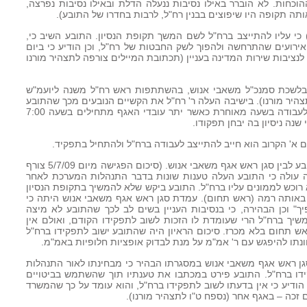
וכחות. לא הוברר באילו נסיבות ננעלה הדלת ובאילו נסיבות נפרצה,
ותה תקופה היו שיפוצים בבנין רח"ל, לרבות בחדרו של התובע).
ונחה ביום 18/6/09 (חמישי) כי עליו להתייצב ברח"ל לשם המשך תקופת הנסיון. התובע השיב כי,
ירועים שהתרחשה ולהפוך לשק החבטות של רח"ל, וכן הודיע כי ביום
ן לנציבות שירות המדינה בעניין (תכתובת המיילים צורפה לתצהיר מורנו
, התקיימה ישיבה בלשכת סמנכ"ל משאבי אנוש, בהשתתפות ראש רח"ל משנה ליועמ"ש
צהיר מורנו). בישיבה העלה ר' רח"ל את הקשיים הנובעים מכך שהתובע
עובד בהיקף 80% משרה, ומבקש להגיע לעבודה בשעה מאוחרת כאשר יתר עובדי האגף מתחילים בשעה 7:00
נה ניסיון בה יבחן תפקודו.
ם א' הקרוב הוא חייב להתייצב לעבודה ברח"ל ולהתחיל בתפקיד.
20. ביום 1/7/09 התקיימה פגישה בין התובע לבין סגן ראש אגף משאבי אנוש. (סיכום הפגישה מיום 5/7/09 צורף
שה עולה כי התובע העלה טענות שונות בדבר התנהלות המערכת לאחר
 רוכש לממונים עליו ברח"ל. התובע ביקש שלא להמשיך בתקופת הנסיון
באותה רמה (ראש תחום). עמדת סגן ראש אגף משאבי אנוש היתה כי
ך" וכן הבהירה, כי בנסיבות העניין בשים לב לכך שהתובע לא מיצה
המשיך ברח"ל הרי שעומדת לו הזכות לשוב לתפקידו הקודם, ואולם אין
 תחום בלא מכרז. סיכום הראיון היה שהתובע ישוב לתפקידו ברח"ל
נתו להיפגש עם ר' אמ"מ על מנת לבדוק אופציות חלופיות באמ"מ.
נה במכתב לסגן ראש אגף משאבי אנוש במסגרתו הבהיר כי מבחינתו לאור התנהלות
קידו ברח"ל. התובע פירט במכתבו את טענתיו תוך שהשתמש בביטויים
 הודיע כי אין בדעתו לשוב לתפקידו ברח"ל, והוא עומד על כך שהמשרד
זכה – באגף אחר (נספח ט"ו לתצהיר מורנו).