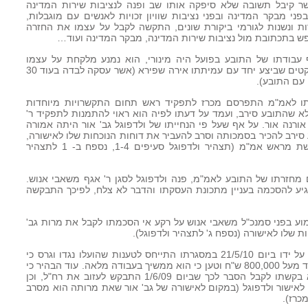
ר קיבל תשובה שלא סיפקה אותו שב ופנה לנציבות שירות המדינה
י מבקר המדינה ובפני נציבות שוויון זכויות לאנשים עם מוגבלות,
ת ונשנות לגורמי ביקורת שונים, התקשה לקבל על עצמו את החזרה
פש בתכתובת מול נציבות שירות המדינה, מבקר המדינה ועוד…
קף עבודתו של התובע בפועל היה מינורי, הוא נמנע מלקחת על עצמו
פרויקטים עצמאיים והיה שותף ב- 4 פרויקטים שביצע יחד עם עמיתתו אירה שפירא (אשר עסקה לבדה בעוד 30
עם התובע).
חזרתו לאמ"מ התפרסם מכרז לתפקיד ראש תחום התקשרויות מיוחדות
 שהתובע סירב, ועמד על דעתו לפיה הוא ראוי להתמנות לתפקיד ר'
אורנה אור. על אף שעל פי הנחייתו של ולדפוגל גב' אור היתה אמורה
סירב להכיר בסמכותה וסרב להעביר את דוחות הנוכחות שלו לאישורה,
וזאת על אף שקיבל בעניין הנחיה מפורשת מראש אמ"מ (תצהיר ולדפוגל סעיפים 1-4, נספח ב- 1 לתצהיר
עשרה חודשים מחזרתו של התובע לאמ"מ, פנה ולדפוגל לסגן ר' אגף משאבי אנוש.
הגיע להסכמה בעניין מתכונת העסקתו והדבר לא צלח, לפיכך התבקשה
בע לשיחת שימוע בפני סמנכ"ל משאבי אנוש על רקע אי הסכמתו לקבל את מרות גב'
ות שלו לאישורה (נספח ג' לתצהיר ולדפוגל).
34. התובע צירף לסיכומיו מכתב שנשלח על ידו ביום 21/5/10 במסגרתו התייחס לטענות שהועלו נגדו וגרס כי
פעילותו בחודשים האחרונים חסכה למשרד מעל 800,000 ש"ח וטען כי הוא ממשיך בעבודה מלאה. עוד הבהיר כי
הסיבה לאי חתימתו על דו"ח נוכחות היא בקשתו לקבל הסבר לכך שביום 1/6/09 התבקש לעזוב את רח"ל, וכן
ת לאישור ולדפוגל (במקום לאישורה של גב' אור שאת מרותה הוא מסרב
כרז).