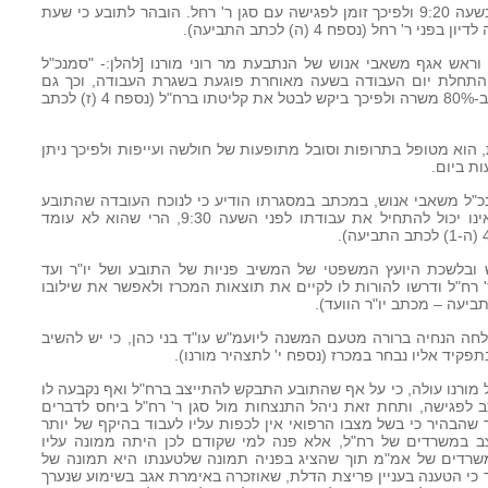
11. למחרת, ביום 18/5/09 שוב התייצב בשעה 9:20 ולפיכך זומן לפגישה עם סגן ר' רחל. הובהר לתובע כי שעת
' רחל (נספח 4 (ה) לכתב התביעה).
רח"ל לסמנכ"ל וראש אגף משאבי אנוש של הנתבעת מר רוני מורנו [להלן:- "סמנכ"ל
כי התחלת יום העבודה בשעה מאוחרת פוגעת בשגרת העבודה, וכך גם
טענתו של התובע לפיה הוא מוגבל לעבוד ב-80% משרה ולפיכך ביקש לבטל את קליטתו ברח"ל (נספח 4 (ז) לכתב
ת, הוא מטופל בתרופות וסובל מתופעות של חולשה ועייפות ולפיכך ניתן
 צוק רם לסמנכ"ל משאבי אנוש, במכתב במסגרתו הודיע כי לנוכח העובדה שהתובע
יכול לעבוד בהיקף 80% משרה בלבד, ואינו יכול להתחיל את עבודתו לפני השעה 9:30, הרי שהוא לא עומד
ש ובלשכת היועץ המשפטי של המשיב פניות של התובע ושל יו"ר ועד
 רח"ל ודרשו להורות לו לקיים את תוצאות המכרז ולאפשר את שילובו
ל רקע האמור, כבר ביום 9/6/09 נשלחה הנחיה ברורה מטעם המשנה ליועמ"ש עו"ד בני כהן, כי יש להשיב
קיד אליו נבחר במכרז (נספח י' לתצהיר מורנו).
 מורנו עולה, כי על אף שהתובע התבקש להתייצב ברח"ל ואף נקבעה לו
 נמנע מלהתייצב לפגישה, ותחת זאת ניהל התנצחות מול סגן ר' רח"ל ביחס לדברים
 בסיכום הראיון מיום 18/5/09 תוך שהבהיר כי בשל מצבו הרפואי אין לכפות עליו לעבוד בהיקף של יותר
 במשרדים של רח"ל, אלא פנה למי שקודם לכן היתה ממונה עליו
שרדים של אמ"מ תוך שהציג בפניה תמונה שלטענתו היא תמונה של
כי הטענה בעניין פריצת הדלת, שאוזכרה באימרת אגב בשימוע שנערך