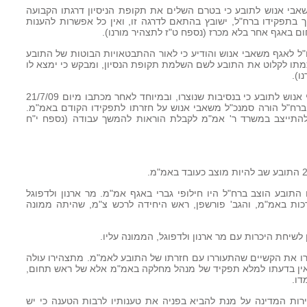
סגן ר' אגף משאבי אנוש לתובע כי בטרם השלים את תקופת הניסיון דרגתו הקבועה
 בתפקידו ברח"ל, ישובץ בהתאם לדרגה זו, ואין כל אפשרות להענות
ם באגף אחר בלא מכרז (נספח ט"ז לתצהיר מורנו).
ביום 29/7/09 פנה ראש רח"ל לאגף משאבי אנוש והודיע כי לאור ההתבטאויות הבוטות של התובע
וא חוזר בו מהסכמתו לקלוט את התובע לשם השלמת תקופת הנסיון, ומבקש כי ימצא לו
ו).
24. בו ביום הודיעה סגן ראש אגף משאבי אנוש לתובע כי בנסיבות שנוצרו, ובמיוחד לאחר מכתבו מיום 21/7/09
 ברח"ל הורה סמנכ"ל משאבי אנוש על חזרתו לתפקידו הקודם באמ"מ.
יין כי החל מיום 2/8/09 עליו להתייצב במשרד ר' אמ"מ לקבלת הוראות להמשך עבודה (נספח י"ח
 התובע הוצב ברח"ל היו חילופי גברי באגף אמ"מ. מר ארנון ולדפוגל
ות באמ"מ, והגב' פורשפן, ראש היחידה לרכש צ"מ, שהיתה ממונה
הירו את הקשיים שהתעוררו עם חזרתו של התובע לאמ"מ. מתצהירו עולה
 אין בדעתו למלא תפקיד של מנהל מחלקה באמ"מ אלא של ראש תחום,
דו.
שירות המדינה על מנת להביא בפניה את טענותיו לרבות הטענה כי יש