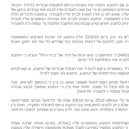
35. בראיון השימוע שהתקיים ביום 14/6/10 שב התובע והעלה את טענותיו ביחס לתקופת עבודתו ברח"ל. הובהר
 הגורמים המוסמכים וכי עם שובו לאמ"מ עליו לבצע את עבודתו בתקן של
יו, שאם לא כן עליו לפנות לבית הדין לעבודה. בתגובה לדברים הללו
הדין למשמעת. התובע הונחה לקיים את הנחיות הממונים עליו לרבות
י ינתן לתובע חודש נסיון שבסיכומו תתקבל החלטה (ר' נספח כ"ג לתצהיר
36. במכתב ששלח התובע למשנה ליועמ"ש בני כהן ביום 22/6/10 הלין התובע על ישיבת השימוע המשמעתי
יה מוכן לחתום על דוחות נוכחות כפי שנדרש כל עוד לא יתוקן העוול
37. המשנה ליועמ"ש השיב לתובע ביום 24/6/10 כי התרשם כי נהגו עימו על דרך של "בית הילל" והציע כי התובע
להביא את המחלוקת לידי סיום.
 לתובע בדוא"ל, במסגרתו ביקש להגדיר את תכולת עבודתו של התובע, וביקש לבחון
בקשה התייחסותו של התובע, התובע לא השיב למייל.
האמור, ביום 5/7/10 שלח ולדפוגל מכתב נוסף לאגף משאבי אנוש, בו ציין כי בהמשך לשימוע, פנה
 ולא קיבל כל מענה, תחת זאת ציין כי התובע ממשיך לבצע עבודה
הל (נספח ו' לתצהיר ולדפוגל).
40. התובע שהה בחופשת מחלה בחודשים יולי אוגוסט 2010 וביום 3/9/10 שלח מר ולדפוגל מכתב נוסף לאגף
לא ניתן להגיע להסכמות עם התובע ביחס לתכולת תפקידו, וזאת בין
מרה במחלתו והוא איננו פנוי לדון בעניינים שמחוץ למצבו הרפואי
יימה פגישה בהשתתפות התובע והממונים עליו באמ"מ. בסיום אותה ישיבה נשלח
י התובע ממשיך בסירובו לקבל מטלות מהממונה הישירה עליו בטענה