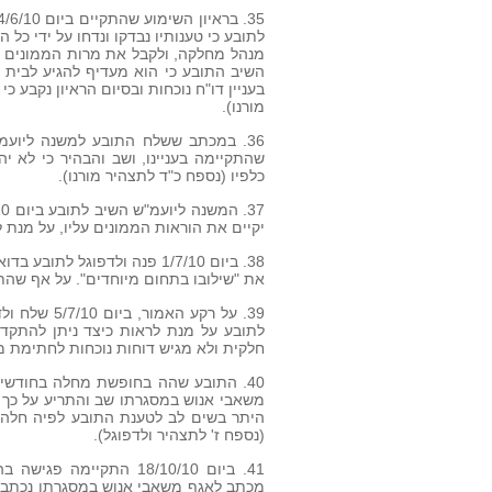
לתובע כי טענותיו נבדקו ונדחו על ידי כל
מנהל מחלקה, ולקבל את מרות הממונים על
השיב התובע כי הוא מעדיף להגיע לבית 
בעניין דו"ח נוכחות ובסיום הראיון נקבע כ
מורנו).
שהתקיימה בעניינו, ושב והבהיר כי לא יה
כלפיו (נספח כ"ד לתצהיר מורנו).
יקיים את הוראות הממונים עליו, על מנת 
38. ביום 1/7/10 פנה ולדפוגל
את "שילובו בתחום מיוחדים". על אף שהת
39. על רקע 
לתובע על מנת לראות כיצד ניתן להתקדם
חלקית ולא מגיש דוחות נוכחות לחתימת מנ
משאבי אנוש במסגרתו שב והתריע על כך ש
היתר בשים לב לטענת התובע לפיה חלה הח
(נספח ז' לתצהיר ולדפוגל).
41. ביום 18/10/10 התק
מכתב לאגף משאבי אנוש במסגרתו נכתב כ