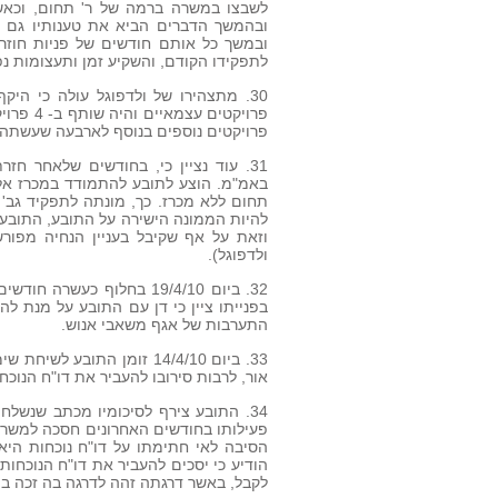
לשבצו במשרה ברמה של ר' תחום, וכאש
ובהמשך הדברים הביא את טענותיו גם בפנ
ובמשך כל אותם חודשים של פניות חוזרו
לתפקידו הקודם, והשקיע זמן ותעצומות נ
30. מתצהירו של ולדפוגל עולה כי הי
פרויקטים נוספים בנוסף לארבעה שעשתה 
31. עוד נציין כי, בחודשים שלאחר 
באמ"מ. הוצע לתובע להתמודד במכרז אלא
תחום ללא מכרז. כך, מונתה לתפקיד גב' 
להיות הממונה הישירה על התובע, התובע 
ולדפוגל).
32. ביום 19/4/10 בחלוף כ
בפנייתו ציין כי דן עם התובע על מנת ל
התערבות של אגף משאבי אנוש.
33. ביום 14/4/10 זומן התו
אור, לרבות סירובו להעביר את דו"ח הנוכח
הודיע כי יסכים להעביר את דו"ח הנוכחו
לקבל, באשר דרגתה זהה לדרגה בה זכה במ