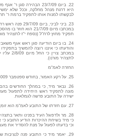
22. ביום 23/7/09 הבהירה 
היא דרגת מנהל מחלקה, וככל שלא ימשיך
לבקשתו למנות אותו לתפקיד ברמת ר' תחו
23. ביני לביני, 
במכתבו מיום 21/7/09 ה
תפקיד מחוץ לרח"ל (נספח י"ז לתצהיר מורנ
והודעתו כי איננו רוצה להמשיך בתפקידו
במכתב צו
לתצהיר מורנו).
החזרה לאמ"מ
25. על רקע האמור, בחודש ספטמבר 2009 התובע שב להיות מוצב כעובד באמ"מ.
26. נבאר מיד, כי במהלך החודשים בהם
מונה לתפקיד ראש היחידה לתפעול מערכ
ישירה על התובע פרשה לגמלאות.
27. עם חזרתו של התובע לאמ"מ הוא זומן לשיחת היכרות עם מר ארנון ולדפוגל, הממונה עליו.
28. מר ולדפוגל העיד בפנינו ותאר בתצ
כי מיד בשיחת ההיכרות הודיע התובע כי
וכי בדעתו לפעול על מנת להסדיר את מעמ
29. יאמר מיד כי התובע פנה לנציבות 