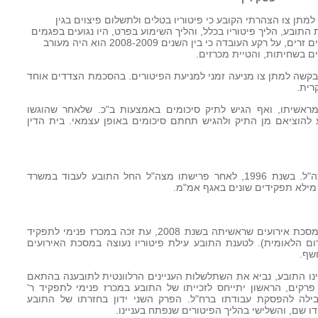
מתן צו הצהרתי הקובע כי פיטוריו בטלים ולתשלום פיצוים בגין
 התובע, הליך פיטוריו בכלל, והליך השימוע בפרט, היו נגועים בפגמים
שונים, וההחלטה בעניינו התקבלה משיקולים זרים, על רקע העובדה כי בין השנים 2008-2009 הוא היה מעורב
ים בשחיתות, והטיית מכרזים.
בקשה למתן צו מניעה זמני למניעת הפיטורים. בהסכמת הצדדים אוחד
רית.
 מראשיתו, ואף הגיש לתיק סיכומים באמצעות ב"כ. שלאחר שהוגשו
ע להוציאם מן התיק ולהגיש תחתם סיכומים באופן עצמאי. בית הדין
1. התובע, יליד 1955 הוא גימלאי של צה"ל. בשנת 1996, לאחר פרישתו מצה"ל החל התובע לעבוד במשרד
 מילא תפקידים שונים באגף אמ"מ.
3. לטענת התובע הרקע לפיטורים נעוץ במסכת אירועים שראשיתה בשנת 2008, עת זכה במכרז פנימי לתפקיד
ם הלאומית). לטענת התובע עילת פיטוריו נעוצה במסכת האירועים
שף.
נו התובע, נביא את השתלשלות העניינים הרלוונטית לתובענה בהתאם
פרקים, הראשון יתייחס לזכייתו של התובע במכרז פנימי לתפקיד ר'
ילה להפסקת עבודתו ברח"ל. הפרק השני ידון בחזרתו של התובע
 שם, והשלישי בהליך הפיטורים שנפתח בעניינו.