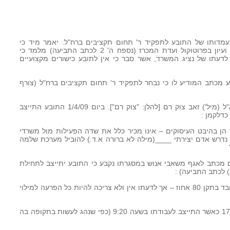
 מכרזים במועמדותו של התובע לתפקיד ר' תחום תקציבים ברח"ל. יאמר מיד כי
התובע היה מועמד יחיד במכרז הפנימי, ועיון בפרוטוקול ועדת המכרז (נספח ה' 2 לכתב התביעה) מלמד כי
לדעתו של נציג המשרד, אשר סבר כי אין לתובע כישורים מקצועיים
 ב- 24/3/09 נשלח לתובע מכתב המודיע לו כי נבחר לתפקיד ר' תחום תקציבים ברח"ל (צורף
8. באותה עת בראש אגף רח"ל עמד תא"ל (מיל') זאב צוק רם [להלן: "צוק רם"]. ביום 1/4/09 התובע התייצב
 כדלקמן :
הן בהיבט העיסוקים – אינו מכיר כלל את שדה הפעילות מול משרדי
דרש אדם יצירתי ____(מילה לא ברורה א.ד.) להוביל מערכת שלמה
רם מכתב לאגף משאבי אנוש במסגרתו נקבע כי התובע יתייצב לתחילת
"שלמה ציין שיש לו בעיות בריאות והוא עובד בתקן 80 אחוז – אך לדעתו אין ולא צריכה להיות כל הפרעה למילוי
10. התובע החל לעבוד ברח"ל ביום 17/5/09 כאשר התייצב לעבודתו בשעה 9:20 (כפי שנהג לעשות בתקופה בה