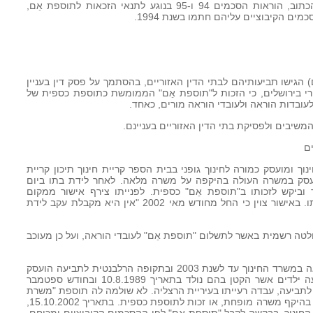
לשם הסדר יצוין, כי לפי העולה מלשון הכתוב, הוראות הסכמים 94 ו-95 בנוגע לתנאי הזכאות לתוספת אֵם,
ים הקיבוציים עליהם חתמו בשנת 1994.
ן: המשיבים) הגישו תביעותיהם לבתי הדין האזוריים, בהסתמך על פסק דין בעניין
רי בירושלים, כי הזכות ל"תוספת אֵם" הממומשת כתוספת כספית של
משיבים ולפסיקת בתי הדין האזוריים בעניינם.
ם
רד החינוך ומועסק כמורה לחינוך גופני בבית הספר קריית חינוך תיכון קריית
עסק במשרה העולה בהיקפה על משרה מלאה. לאחר לידת בתו ביום
 החינוך וביקש לזכותו ב"תוספת אֵם" כספית. לפנייתו צירף אישור ממקום
עבודתה של מי שהייתה בעת ההיא רעייתו. באישור צוין כי החל מחודש מאי 2002 "אין היא מקבלת עקב לידת
לטה רשמית באשר לתשלום "תוספת אֵם" לעובדי הוראה, ועל כן מעוכב
12. משיב 2 מר חדד, הועסק כעובד הוראה במשרד החינוך עד לשנת 2003 ובתקופה הרלבנטית לתביעה הועסק
במשרה מלאה. מר חדד נשוי ואב לארבעה ילדים אשר הקטן בהם נולד בתאריך 10.8.1989 ובחודש ספטמבר
1. במועד הרלבנטי לתביעה, עבדה רעייתו בעיריית הרצליה. לא שולמה לה תוספת "משרת
אֵם", בהעדר זכות לאמהות לילדים לעבוד בהיקף משרה מופחת, או זכות לתוספת כספית. בתאריך 15.10.2002,