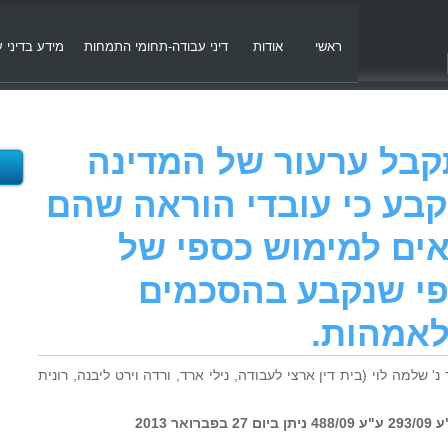
ראשי
אודות
דיני עבודה-תחומי התמחות
מידע בדיני 
54 – התקבל ערעור של המדינה
קבע כי עובדי הוראה שהם
אים למימוש כספי של
פי שנקבע בהסכמים
לאמהות.
ינוך נ' שלמה לוי (בית דין ארצי לעבודה, נילי ארד, ורדה וירט ליבנה, רונית