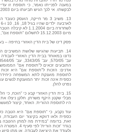
פנה מר חדד לגזברות מחוז מרכז במשרד ה
במענה לפנייתו נאמר, כי תוספת זו עדי
לבקשתו. אי לכך הגיש תביעתו ביום 15.6.2003.
13. משיב 3 מר חייקה, הועסק כ
ל
לשחרורה ביום 1.2004
מיום 15.12.2003 לתשלום "תוספת אֵם", נענתה כי הנושא בטיפול. אי לכך הגיש תביעתו ביום 27.5.2004.
פסק דינו של בית הדין האזורי בחיפה – בענ
14. תביעות שהגישו שלושת המשיבים ה
נדונו במאוחד בבית הדין האזורי לעבודה ב
התובעים זכאים ל"תוספת אֵם" הממומשת 
אדנים: הזכות ל"תוספת אֵם" היא זכות ה
לתוספת מוענקת לתא המשפחה כיחידה כ
כספית אינה זכות יתר המוענקת לנשים עובד
נפרט להלן.
15. בית הדין האזורי קבע כי "הוכח, 
מבלי שקטן היקף משרתן. חלקן ניצלו את 
היו לתוספת ההורית. האחד, קיצור למעש
עוד נקבע, כי "תוספת אֵם" היא הטבה כל
כספית ולאו דווקא בקיצור יום העבודה,
זאת, בדומה "במידת מה למתן ההטבה בנו
בגדר 'זכות הור
ולעודד את היציאה לעבודה, או מתן סיוע