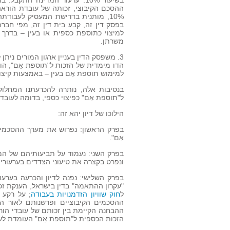
בשיעור 10%. ערעור המדינה הת
ההסכם הקיבוצי, זכותה של עובדת הורא
10%, מותנית בדרישת המעסיק לעבודתה 
בפסק דין זה, קבע בית דין זה, מפי חבר
משרתן.
3. משפסק הדין בעניין ארגון המורים ניתן
הדו מימדית של הזכות ל"תוספת אֵם", הו
למימוש תוספת אֵם בעין – באמצעות קיצו
בנסיבות אלה, נותרה להכרעתנו המחלוק
ל"תוספת אֵם" כפיצוי כספי, בדומה לעובדות
הילוכו של דיון יהא זה:
בפרק הראשון: נפרוש את מערך ההסכמים
אֵם".
בפרק השני: נעמוד על תביעותיהם של המש
ונפרט בקצרה את טיעוני הצדדים בערעורים
בפרק השלישי: נפנה לדיון והכרעה בערעו
ל
חוק שוויון הזדמנויות בעבודה
; על רקע 
ההסכמים הקיבוציים ופרשנותם לאור ה
ההבחנה הקיימת בין זכותם של עובדי הורא
הזכות הכספית ל"תוספת אֵם" העומדת לע