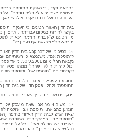
בהתאם נקבע, כי הענקת התוספת הכספית 
מצמצם אשר יביא לאפליה נוספת". על כן
העבודה בפועל נכנסת אף היא לסעיף 4(ב)(2) ומהווה 'זכות הורית' ".
בית הדין האזורי הטעים, כי הענקת "תוספת
בקשר להורות במקום עבודתה". אך ציין כ
מן הטעם ש"עובדת הוראה זכאית לתוספ
מורה-אב למורה-אֵם אף לעניין זה".
16. בסיכומו של דבר קבע בית הדין האז
ל"תוספת אֵם", משנמצא כי רעיותיהם עב
נקבעה החל מיום 1
יכול להיות חולק, שהחל ממתן פסק הדין
לקריטריונים '"תוספת אֵם"' ותוספת מעונות
התביעה לפסיקת פיצויי הלנה נדחתה ב
התוספת" (להלן: פסק הדין של בית הדין האז
פסק דינו של בית הדין האזורי בחיפה בתביעתו של משיב 
17. משיב 4 מר אבו שאח מועסק
הנטען בתביעה, "תוספת אֵם" שולמה לה 
"תוספת אֵם". במהלך הדיון המוקדם הגיע
בעניינם של מר לוי ואח', יוחל על תביעתו
ככל שיהיה בכך צורך". להסכמה דיונית זו 