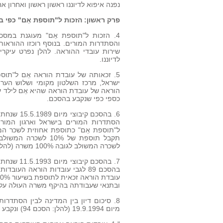
נפנה איפוא לדיוננו ראשון ראשון ואחרון אח
פרק ראשון: הזכות ל"תוספת אֵם" כפי ב
4. הזכות ל"תוספת אֵם" מעוגנת במסכ
שירות עובדי ההוראה. להלן נפרט עיקרי
לדיוננו.
ישראל, מרכז השלטון מקומי ושלוש הערי
כספי כפי שנקבע בהסכם.
6. בהסכם 
הסתדרות המורים בישראל וארגון המורים
לשכרה המשולב לגובה 100% משרה (להלן: הסכם 89).
7. בהסכם 
ובתנאי שעבודתה בהיקף משרה העולה על 90% הינה "לפי דרישת המעסיק" (להלן: הסכם 93)
מיום 19.9.1994 (להלן: הסכם 94) ונקבע בו כך: