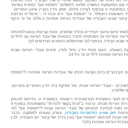
קבל. בהתייחס לגופו של הסכסוך מושא אותה פרשה, נקבע כי נוכח הוראות
ה אֵם המועסקת במשרה מלאה לתשלום "תוספת אֵם" כספית בשיעור
במתכונת זו ובכפוף לצרכיו (להלן: פסק הדין בעניין ארגון המורים) .
תי השופטת רוזנפלד, כי "תוספת אֵם" היא זכות דו – מימדית הניתנת
למיצוי כתוספת כספית או בעין – בדרך קיצור שבוע העבודה של עובדות הוראה אמהות ב-10% על פי היקף
 לאחר סיום טיעוני הצדדים בהליך שלפנינו, ונוכח קביעתו בנוגע למהותה
דיעה המדינה על הסכמתה להכיר בזכאותו של עובד הוראה אב לילדים
ר שבוע עבודה, בכפוף לכך שהתמלאו התנאים הנדרשים לכך.
ת בשאלה, האִם מכוח הדין החל ולפיו, זכאים עובדי הוראה אבות
 הוראה אמהות לילדים עד גיל 14.
 הקיבוציים בהם נקבעה זכותן של עובדות הוראה אמהות ל"תוספת
יבים – עובדי הוראה אבות, ועל פסיקת בתי הדין האזוריים בעניינם;
 שלפנינו.
רים לאור התשתית הנורמטיבית ויישומה. במסגרת זו, נתייחס לאימוץ
"עקרון ההתאמה" בדין בישראל, הענקת זכויות הוריות מכוחו, וביטויו ב"זכות בקשר להורות" כמשמעותה בסעיף 4
זה נפנה לבחינת זכאותם של עובדי הוראה אבות ל"תוספת אֵם" לפי
וראות
חוק שוויון הזדמנויות בעבודה
; ונפרט טעמינו למסקנה, בדבר
ה אבות למימוש "תוספת אֵם" בעין בדרך של קיצור יום העבודה, לבין
ובדות הוראה אמהות בלבד.