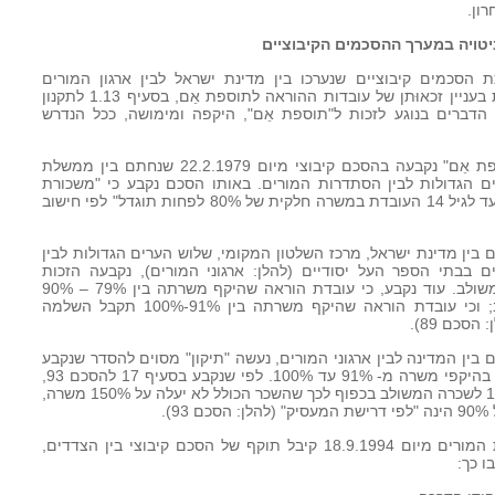
רון.
יטויה במערך ההסכמים הקיבוציים
ת הסכמים קיבוציים שנערכו בין מדינת ישראל לבין ארגון המורים
והסתדרות המורים. בנוסף רוכזו ההוראות בעניין זכאוּתן של עובדות ההוראה לתוספת אֵם, בסעיף 1.13 לתקנון
 הדברים בנוגע לזכות ל"תוספת אֵם", היקפה ומימושה, ככל הנדרש
5. זכאותה של עובדת הוראה אֵם ל"תוספת אֵם" נקבעה בהסכם קיבוצי מיום 22.2.1979 שנחתם בין ממשלת
ם הגדולות לבין הסתדרות המורים. באותו הסכם נקבע כי "משכורת
הוראה של עובדת הוראה שהיא אֵם לילד עד לגיל 14 העובדת במשרה חלקית של 80% לפחות תוגדל" לפי חישוב
קיבוצי מיום 15.5.1989 שנחתם בין מדינת ישראל, מרכז השלטון המקומי, שלוש הערים הגדולות לבין
 בבתי הספר העל יסודיים (להלן: ארגוני המורים), נקבעה הזכות
ל"תוספת אֵם" כתוספת אחוזית לשכר המשולב. עוד נקבע, כי עובדת הוראה שהיקף משרתה בין 79% – 90%
תקבל תוספת של 10% לשכרה המשולב; וכי עובדת הוראה שהיקף משרתה בין 91%-100% תקבל השלמה
קיבוצי מיום 11.5.1993 שנחתם בין המדינה לבין ארגוני המורים, נעשה "תיקון" מסוים להסדר שנקבע
בהסכם 89 לגבי עובדות הוראה העובדות בהיקפי משרה מ- 91% עד 100%. לפי שנקבע בסעיף 17 להסכם 93,
עובדת הוראה זכאית לתוספת בשיעור 10% לשכרה המשולב בכפוף לכך שהשכר הכולל לא יעלה על 150% משרה,
.
8. סיכום דיון בין המדינה לבין הסתדרות המורים מיום 18.9.1994 קיבל תוקף של הסכם קיבוצי בין הצדדים,