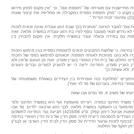
מתיישבת עם מטרתה של "תוספת אֵם", וכי "אין מקום למתן פירוש
 נקבע כי "מתן תוספת כספית כמקבילה או מחליפה את קיצור שעות
 אֵם" לעובד הוראה "מותנית בכך שבת הזוג עובדת ואינה זכאית לזכות
י לא נדרש תנאי מצטבר נוסף לפיו בת הזוג עובדת במשרה מלאה. זאת
ת גם במידה ובעלה עובד במשרה חלקית, אין מקום להבחין בין
ורי בחיפה, כי שלושת התובעים זכאים לתוספת כספית בגין מימוש הזכות
דו ולא נהנו מהזכות לאותה תוספת. זכאותם למימוש כספי של הזכות
30.9.200, מועד פסק דינו החלוט של בית הדין האזורי בעניין סעדון. זאת מן הטעם ש"אין ולא
 בעניין סעדון, המדינה ידעה כי יש להעניק למורים גברים העונים
, ולא עשתה כן".
התקיים "מחלוקת כנה ואמיתית בין הצדדים בשאלת משמעותה של
ורי בחיפה, בעניינם של מר לוי ואח').
4, מר נסים אבו שאח
 על ידי משרד החינוך כמורה. רעייתו מועסקת אף היא במשרד החינוך ולפי
מהמועד בו הועסקה במשרה מלאה. לבני הזוג ארבעה ילדים. מר אבו
שאח הגיש לבית הדין האזורי בחיפה (השופטת אביטל רימון קפלן; ס"ע 4216/06) תביעה נגד המדינה לתשלום
ו הצדדים להסכמה דיונית לפיה פסק הדין של בית הדין האזורי בחיפה
 "בכפוף לזכות ערעור הדדית על פסק הדין לבית הדין הארצי או לבג"ץ
ניתן תוקף של החלטה.