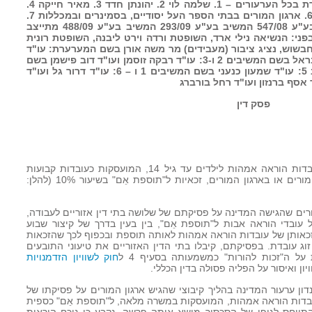
מדינת ישראל – משרד החינוך המערערת בכל הערעורים – 1. שלמה לוי 2. יהונתן חדד 3. מאיר חייקה 4.
נסים אבו שאח 5. יוסף יורם שטרנליב 6. ארגון המורים בבתי הספר העל יסודיים, בסמינרים ובמכללות 7.
הסתדרות המורים בישראל המשיבים בע"ע 547/08 המשיב בע"ע 293/09 המשיב בע"ע 488/09 מתייצב
"ע 547/08 מתייצבת בע"ע 547/08 בפני: הנשיאה נילי ארד, השופטת ורדה וירט ליבנה, השופטת רונית
 חבשוש, נציג ציבור (מעבידים) מר משה אורן בשם המערערת: עו"ד
מיכל לייסר, עו"ד גדי שילה, עו"ד תמי בראל בשם המשיבים 2 ו-3: עו"ד רבקה זוסמן ועו"ד דוב פישמן בשם
המשיב 4: עו"ד עפיף גרה בשם המשיב 5: עו"ד שמעון כנעני בשם המשיבים 1 ו – 6: עו"ד דרור גל ועו"ד
פסק דין
1. במערך הסכמים קיבוציים נקבע כי עובדות הוראה אמהות לילדים עד גיל 14, המועסקות כעובדות קבועות
במשרה מלאה, והן חברות בהסתדרות המורים או בארגון המורים, זכאיות ל"תוספת אֵם" בשיעור 10% (להלן:
ורים שהגישה המדינה על פסיקתם של שלושה בתי דין אזוריים לעבודה,
עובדי הוראה אבות ל"תוספת אֵם", בין בעין בדרך של קיצור שבוע
 לזכאותן של עובדות הוראה אמהות לאותה תוספת ובכפוף לכך שהזכאות
ג עובדת. בפסיקתם, קיבלו בתי הדין האזוריים את טיעוני התובעים
 ה"זכות להורות" כמשמעותה בסעיף 4 ל
חוק לשוויון הזדמנויות
 נדון ערעור המדינה בהליך קיבוצי שהגיש ארגון המורים על פסיקתו של
הדין האזורי בחיפה, בעניינן של 28 עובדות הוראה אמהות, המועסקות במשרה מלאה, ל"תוספת אֵם" כספית