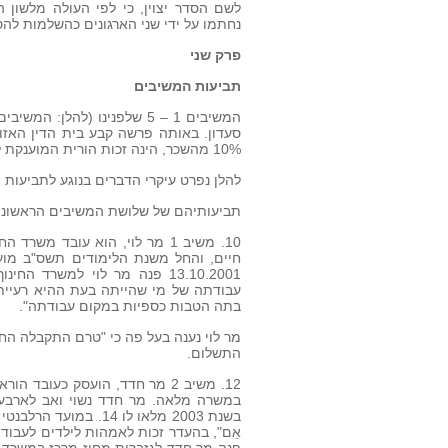
נחתמו על ידי שני הארגונים כהשלמות להסכמ
פרק שני
תביעות המשיבים
המשיבים 1 – 5 שלפנינו (להל
סעדון. באותה פרשה קבע בית הדין האזו
10% מהשכר, הינה זכות הורית המוענקת לעובדות הוראה ולעובדי הוראה מורים, כאחד.
להלן נפרט עיקרי הדברים בנוגע לתביעות ה
תביעותיהם של שלושת המשיבים הראשוני
10. משיב 1 מר לוי, הוא עובד מש
חיים, והחל משנת הלימודים תשס"ב מו
13.10.2001 פנה מר לוי למשרד
בתה הטבות כספיות במקום עבודתה".
מר לוי נענה בעל פה כי "טרם התקבלה הח
התשלום.
בשנת 2003 מלאו לו 4