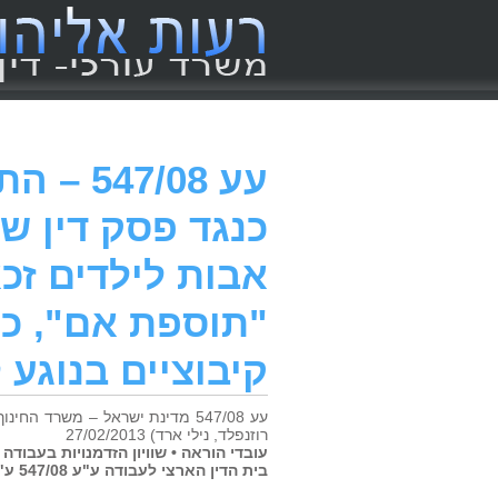
עע 7/08
כנגד פסק דין ש
אבות לילדים זכ
"תוספת אם", כ
קיבוציים בנוגע 
עע 547/08 מדינת ישראל – משרד הח
רוזנפלד, נילי ארד) 27/02/2013
עובדי הוראה • שוויון הזדמנויות בעבודה
בית הדין הארצי לעבודה ע"ע 547/08 ע"ע 293/09 ע"ע 488/09 ניתן ביום 27 בפברואר 2013