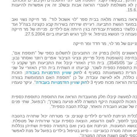
חינוך, בבקשה לקבל "תוספת אֵם" לפי ההסכמים הקיבוציים ומכוחם.
ין לא משולמת לעוברי הוראה אבות ובשלב זה אין אפשרות להיענות
עובד הוראה במשרה מלאה בבית ספר "לוי אשכול לוד". מר חייקה נשוי ואב
ארבעה ילדים שהיו בגיל 18, 16, 10 ו-6 במועד הגשת התביעה. רעייתו שירתה בשירות קבע כקצינה בצה"ל ועד
1. לא קיבלה הטבה כלשהי במסגרת עבודתה בגין היותה אֵם לילדים. פנייתו של מר חייקה
יינם של מר לוי, מר חדד ומר חייקה
ראשונים (להלן בפרק זה: התובעים) לתשלום כספי של "תוספת אֵם",
חיפה (השופטת מיכל פריימן ונציגי הציבור אפרים רוזנר ואסתר נבון;
עב' 570/05, עב' 3343/05, עב' 3544/05, עב' 3545/05). בית הדין האזורי קיבל את התביעות תוך שקבע כי
כתוספת כספית לשכר. קביעתו זו השתית בית הדין האזורי על שני
ורית כמשמעותה בסעיף 4 ל
חוק שוויון הזדמנויות בעבודה
; הזכות
וללת, ולא לאישה עובדת. על כן "תוספת האֵם הממומשת בצורה
ות הוראה מכוח סעיף 3 ל
חוק שוויון הזדמנויות בעבודה
". עיקר טעמיו
כי הלכה למעשה קיבלו חלק מהעובדות הוראה את התוספת כתוספת כספית
הזכות להקטנת היקף המשרה ללא פגיעה בשכרן"; ו"בפועל, שתי פנים
ה של שבוע העבודה והאחר, קבלת הטבה כספית".
כלית הניתנת להורים לילדים קטנים; וכי מטרתה יכול שתהיה בהטבה
 ובכך לחסוך, לשם הדוגמא, הוצאה כספית עבור שירותיה של מטפלת.
שא המעונות, הניתנת אִם בעין ואִם בתמורה כספית ושתיהן נכללות
ית' לפי סעיף 4. המטרה היא אותה מטרה כבענייננו – סיוע בטיפול בילדים בפועל על מנת לאפשר
 כספי לשם השגת אותה המטרה".