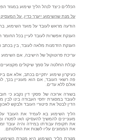
הכללים כיצד לנהל הליך שימוע במגזר הפר
על מנת שהשימוע ייערך כדין, על המעסיק
הודעה מראש לעובד על מועד השימוע, בה 
הענקת אפשרות לעובד לעיין בכל החומר הנוג
הענקת הזדמנות מלאה לעובד, בין בכתב וב
עריכת פרוטוקול של הישיבה, אם השימוע 
קבלת החלטה על סמך שיקולים מקצועיים וע
כעיקרון שימוע יתקיים בכתב, אלא אם בי
פה רשאי העובד, אם הוא מעוניין בכך, להג
אולם ללא עדים.
בשורה ארוכה של פסקי דין נקבע כי חובת
לעובד במסגרת יחסי העבודה בינו לבין מע
הדין לבטל את פיטורי העובד ולבקש לאכוף
הליך השימוע בא לעמיד את העובד על
מעוניינים להמשיך להעסיקו ו/או לפטרו ו
את תקופת עבודתו במידה והיה עובד זמני.
את הממונים עליו לשנות את החלטתם.
מטרת הליך השימוע היא מטרת השימוע, 