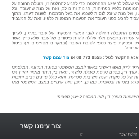
 מי שעלול להיפגע מההחלטה. כדי להגיע להחלטה זו, מוטלת החובה על
מופנות כלפיו בפתיחות, הגינות ותום לב, זאת על מנת שהעובד יוכל
טו, ועל מנת שיוכל לנסות לשכנע את בעל הסמכות, לשנות דעתו. מתוך
ביד להציג בפני העובד את הטענות המופנות כלפיו. זאת על המעביד
 בטרם התקבלה החלטה לגבי המשך העסקתו של עובד בארגון, לערוך
 עמידה בתנאים אלה עלולה להוות פיטורים של עובד שלא כדין, אשר
ק ופסיקת פיצוי כספי לטובת העובד [ובמקרים מסויימים אף ביטול
עבודה].
 לטל': 09-773-9555 או
צור עמנו קשר
 היתר ליתן מושג ראשוני באשר למצב המשפטי בסוגיה הנדונה. המלצתנו
ורך דין, בטרם נקיטת פעולה כלשהי, וזאת בין היתר מאחר והדין הנו
ות של כל מקרה ישנה חשיבות מכרעת, והוא כולל סייגים רבים וחובות
גוע בזכויות ובטענות. כמו כן, יתכן וחלו שינויים במצב המשפטי מאז
וועצות בעורך דין ו/או המלצה לייעוץ ספציפי
.
צור עימנו קשר
הלנת שכר