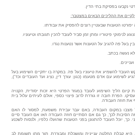
טי נקבעו בפסיקת בתי הדין.
 לקיים את ההליכים הבאים במצטבר:
יפורטו הטענות שבעטיין רוצים להפסיק את עבודתו.
ע לנימוקי פיטוריו ומתן זמן סביר לעובד להכין תגובתו וטיעוניו.
ין בעל פה להגיב על הטענות אשר נטענות נגדו.
לא נעשה בכתב.
ניינים.
קש העובד להשמיע את טיעוניו בעל פה. במקרה בו יתקיים השימוע בעל
יע לשימוע עם אדם מטעמו (כגון: עורך דין, נציג ועד העובדים וכד'),
 קיום הליך השימוע לעובד במגזר הפרטי היא זכות יסודית, הקנויה
סיקו. הפרת חובה זו גוררת לרוב פיצוי כספי, אולם לעיתים עלול בית
 את חוזה העבודה.
 מצבו במקום העבודה, באם עבר עבירת משמעת, למסור לו האם
מה הסיבות לכך, כך גם אם הסתיים חוזה העבודה ו/או אם העובד סיים
 כך, יוכל העובד להתגונן בפני הטענות שהועלו כלפיו, ולנסות לשכנע
היא קבלת החלטה עניינית ומושכלת ומבוררת, תוך מתן תשומת לב