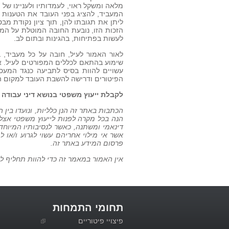
מלאה ומשקל ראוי, לעמדותיו ולעניינו של
המעביד, להציג בפני העובד את הטענות ה
ליתן את תגובתו להן, תוך ציון נקודת מב
הזכות הזו, נובעת החובה המוטלת על המע
לעשות בפתיחות, בהגינות ובתום לב.
לאור האמור לעיל, חובה על כל מעביד,
שימוע בהתאם לכללים המפורטים לעיל. אי
עשויים להוות בסיס לתביעה כנגד המעסי
הפיטורים ודרישה להשבת העובד למקום ה
לקבלת ייעוץ משפטי בנושא דיני עבודה אנא התקשר
הכתבות באתר זה הנן כלליות, ונועדו בין
הנה בכל מקרה לפנות לייעוץ משפטי אצל ע
דינאמי ומשתנה, כאשר לנסיבותיו המיוחד
אשר אי מילוי אחריהם עשוי לגרוע ו/או לפ
פרסום המידע באתר זה.
אין האמור במאמר זה כדי להוות תחליף להי
תחומי התמחות
פיצויי פיטוריים