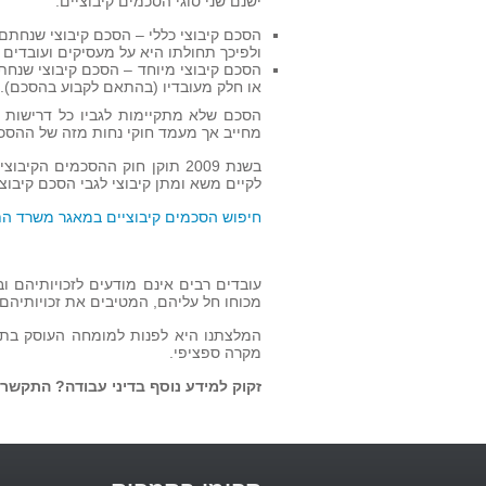
ישנם שני סוגי הסכמים קיבוציים:
הסכם קיבוצי כללי – הסכם קיבוצי שנחתם 
ולפיכך תחולתו היא על מעסיקים ועובדים
הסכם קיבוצי מיוחד – הסכם קיבוצי שנחתם
או חלק מעובדיו (בהתאם לקבוע בהסכם).
הסכם שלא מתקיימות לגביו כל דרישות ח
מחייב אך מעמד חוקי נחות מזה של ההסכם
בשנת 2009 תוקן חוק ההסכמים הק
לקיים משא ומתן קיבוצי לגבי הסכם קיבוצ
חיפוש הסכמים קיבוציים במאגר משרד ה
עובדים רבים אינם מודעים לזכויותיהם ו
מכוחו חל עליהם, המטיבים את זכויותיהם
המלצתנו היא לפנות למומחה העוסק בתחו
מקרה ספציפי.
זקוק למידע נוסף בדיני עבודה? התקשר 09-7739555 או