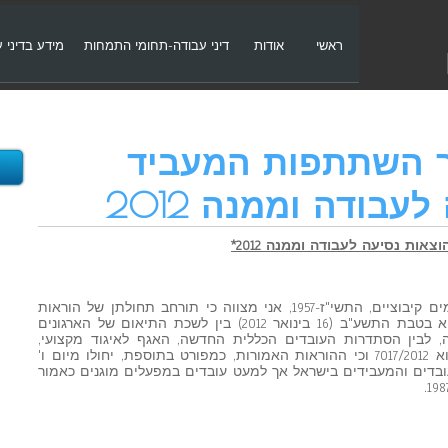
ראשי
אודות
דיני עבודה-תחומי התמחות
מידע בדיני 
 השתתפות המעביד
עבודה וממנה 2012
ת נסיעה לעבודה וממנה 2012*
בתוקף סמכותי לפי סעיף 25 לחוק הסכמים קיבוציים, התשי"ז-1957, אני מצווה כי תורחב תחולתן של הוראות
ההסכם הקיבוצי הכללי, שנחתם ביום כ"א בטבת התשע"ב (16 בינואר 2012) בין לשכת התיאום של הארגונים
, לבין הסתדרות העובדים הכללית החדשה, האגף לאיגוד מקצועי,
שמספרו בפנקס ההסכמים הקיבוציים הוא 7017/2012 וכי ההוראות האמורות, כמפורט בתוספת, יחולו מיום ו'
1 בינואר 2012) על כל העובדים והמעבידים בישראל אך למעט עובדים במפעלים מוגנים כאמור