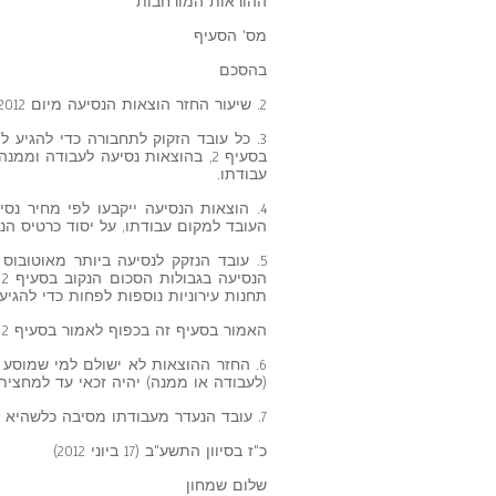
ההוראות המורחבות
מס' הסעיף
בהסכם
2. שיעור החזר הוצאות הנסיעה מיום 1.1.2012 יהיה עד 25.20 ש"ח ליום עבודה.
3. כל עובד הזקוק לתחבורה כדי להגיע
בסעיף 2, בהוצאות נסיעה לעבודה 
עבודתו.
4. הוצאות הנסיעה ייקבעו לפי מחיר נסי
העובד למקום עבודתו, על יסוד כרטיס הנ
5. עובד הנזקק לנסיעה ביותר מאוטובו
ה
תחנות עירוניות נוספות לפחות כדי להגיע
האמור בסעיף זה בכפוף לאמור בסעיף 2 לעיל.
6. החזר ההוצאות לא ישולם למי שמוסע 
(לעבודה או ממנה) יהיה זכאי עד למחצית
7. עובד הנעדר מעבודתו מסיבה כלשהיא אינו זכאי להחזר הוצאות נסיעה בעד תקופת היעדרותו.
כ"ז בסיוון התשע"ב (17 ביוני 2012)
שלום שמחון