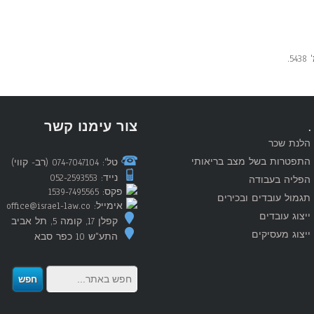
.
צור עימנו קשר
הלנת שכר
התפטרות בשל מצב בריאותי
טל': 074-7047104 (רב- קווי)
נייד: 052-2593553
הפליה בעבודה
פקס: 1539-7495565
תגמול עובדים ובכירים
אימייל: office@israel-law.co
ייצוג עובדים
קפלן 17, קומה 5, תל אביב
ייצוג מעסיקים
התע"ש 10 כפר סבא