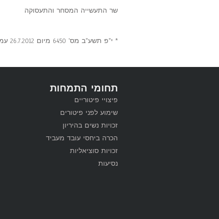
שר התעשייה המסחר והתעסוקה
* י"פ תשע"ב מס' 6450 מיום 26.7.2012 עמ' 5438.
תחומי התמחות
פיצויי פיטוריים
שימוע לפני פיטורים
זכויות נשים בהיריון
הכרה ביחסי עובד מעביד
זכויות סוציאליות
נסיעות