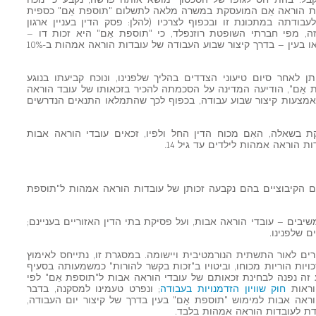
ור המדינה התקבל. בהתייחס לגופו של הסכסוך מושא אותה פרשה, נקבע כי נוכח
דת הוראה אֵם המועסקת במשרה מלאה לתשלום "תוספת אֵם" כספית
עסיק לעבודתה במתכונת זו ובכפוף לצרכיו (להלן: פסק הדין בעניין ארגון
זה, מפי חברתי השופטת רוזנפלד, כי "תוספת אֵם" היא זכות דו –
מימדית הניתנת למיצוי כתוספת כספית או בעין – בדרך קיצור שבוע העבודה של עובדות הוראה אמהות ב-10%
יתן לאחר סיום טיעוני הצדדים בהליך שלפנינו, ונוכח קביעתו בנוגע
אֵם", הודיעה המדינה על הסכמתה להכיר בזכאותו של עובד הוראה
אמצעות קיצור שבוע עבודה, בכפוף לכך שהתמלאו התנאים הנדרשים
ת בשאלה, האִם מכוח הדין החל ולפיו, זכאים עובדי הוראה אבות
ת הוראה אמהות לילדים עד גיל 14.
 הקיבוציים בהם נקבעה זכותן של עובדות הוראה אמהות ל"תוספת
יבים – עובדי הוראה אבות, ועל פסיקת בתי הדין האזוריים בעניינם;
 שלפנינו.
רים לאור התשתית הנורמטיבית ויישומה. במסגרת זו, נתייחס לאימוץ
ויות הוריות מכוחו, וביטויו ב"זכות בקשר להורות" כמשמעותה בסעיף
 זה נפנה לבחינת זכאותם של עובדי הוראה אבות ל"תוספת אֵם" לפי
וראות
חוק שוויון הזדמנויות בעבודה
; ונפרט טעמינו למסקנה, בדבר
ראה אבות למימוש "תוספת אֵם" בעין בדרך של קיצור יום העבודה,
דת לעובדות הוראה אמהות בלבד.