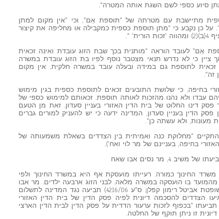
תן סיוע כספי לשם השגת אותה המטרה".
ית מתיישבת עם מטרתה של "תוספת אֵם", וכי "אין מקום למתן
 על כן נקבע כי "מתן תוספת כספית כמקבילה או מחליפה את קיצור
ת' ".
ספת אֵם" לעובד הוראה "מותנית בכך שבת הזוג עובדת ואינה זכאית
 ציין כי לא נדרש תנאי מצטבר נוסף לפיו בת הזוג עובדת במשרה
זכאית לתוספת גם במידה ובעלה עובד במשרה חלקית, אין מקום
זה".
אזורי בחיפה, כי שלושת התובעים זכאים לתוספת כספית בגין מימוש
יהם עבדו ולא נהנו מהזכות לאותה תוספת. זכאותם למימוש כספי של
בעה החל מיום 30.9.2001, מועד פסק דינו החלוט של בית הדין האזורי בעניין סעדון. זאת מן הטעם
 פסק הדין בעניין סעדון, המדינה ידעה כי יש להעניק למורים גברים
ת מעונות, ולא עשתה כן".
התקיים "מחלוקת כנה ואמיתית בין הצדדים בשאלת משמעותה של
זורי בחיפה, בעניינם של מר לוי ואח').
 4, מר נסים אבו שאח
על ידי משרד החינוך כמורה. רעייתו מועסקת אף היא במשרד החינוך ולפי
מהמועד בו הועסקה במשרה מלאה. לבני הזוג ארבעה ילדים. מר אבו
שאח הגיש לבית הדין האזורי בחיפה (השופטת אביטל רימון קפלן; ס"ע 4216/06) תביעה נגד המדינה לתשלום
יעו הצדדים להסכמה דיונית לפיה פסק הדין של בית הדין האזורי
ל תביעתו "בכפוף לזכות ערעור הדדית על פסק הדין לבית הדין הארצי
דיונית זו ניתן תוקף של החלטה.