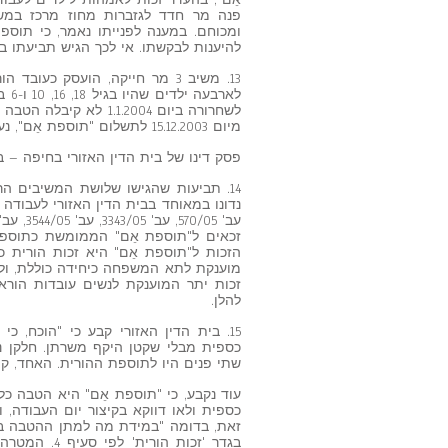
פנה מר חדד לגזברות מחוז מרכז במשר
ומכוחם. במענה לפנייתו נאמר, כי תוספ
להיענות לבקשתו. אי לכך הגיש תביעתו ביום 6.2003
13. משיב 3 מר חייקה, הועסק כ
לאר
לשחרורה ביום 1.1.2004
מיום 15.12.2003 לתשלום "תוספת אֵם", נענתה כי הנושא בטיפול. אי לכך הגיש תביעתו ביום 27.5.2004.
פסק דינו של בית הדין האזורי בחיפה – ב
14. תביעות שהגישו שלושת המשיבים הר
נדונו במאוחד בבית הדין האזורי לעבודה ב
זכאים ל"תוספת אֵם" הממומשת כתוספת 
הזכות ל"תוספת אֵם" היא זכות הורית כמ
מוענקת לתא המשפחה כיחידה כוללת, ול
זכות יתר המוענקת לנשים עובדות הוראה 
להלן.
15. בית הדין האזורי קבע כי "הוכח
כספית מבלי שקטן היקף משרתן. חלקן ני
שתי פנים היו לתוספת ההורית. האחד, ק
עוד נקבע, כי "תוספת אֵם" היא הטבה כל
כספית ולאו דווקא בקיצור יום העבודה,
זאת, בדומה "במידת מה למתן ההטבה בנו
בגדר 'זכות 