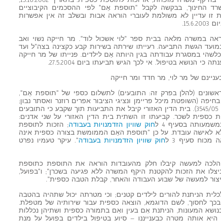
אֵם", בהעדר זכות לאמהות לילדים לעבוד בהיקף משרה מופחת, או זכות לתוספת כספית. בתאריך 15.10.2002,
ד החינוך, בבקשה לקבל "תוספת אֵם" לפי ההסכמים הקיבוציים
ת זו עדיין לא משולמת לעוברי הוראה אבות ובשלב זה אין אפשרות
15..
עובד הוראה במשרה מלאה בבית ספר "לוי אשכול לוד". מר חייקה נשוי ואב
בעה ילדים שהיו בגיל 18, 16, 10 ו-6 במועד הגשת התביעה. רעייתו שירתה בשירות קבע כקצינה בצה"ל ועד
 לא קיבלה הטבה כלשהי במסגרת עבודתה בגין היותה אֵם לילדים. פנייתו של מר חייקה
עניינם של מר לוי, מר חדד ומר חייקה
אשונים (להלן בפרק זה: התובעים) לתשלום כספי של "תוספת אֵם",
חיפה (השופטת מיכל פריימן ונציגי הציבור אפרים רוזנר ואסתר נבון;
עב' 570/05, עב' 3343/05, עב' 3544/05, עב' 3545/05). בית הדין האזורי קיבל את התביעות תוך שקבע כי התובעים
כספית לשכר. קביעתו זו השתית בית הדין האזורי על שני אדנים:
שמעותה בסעיף 4 ל
חוק שוויון הזדמנויות בעבודה
; הזכות לתוספת
א לאישה עובדת. על כן "תוספת האֵם הממומשת בצורה כספית אינה
מכוח סעיף 3 ל
חוק שוויון הזדמנויות בעבודה
". עיקר טעמיו נפרט
, כי הלכה למעשה קיבלו חלק מהעובדות הוראה את התוספת כתוספת
צלו את הזכות להקטנת היקף המשרה ללא פגיעה בשכרן"; ו"בפועל,
יצור למעשה של שבוע העבודה והאחר, קבלת הטבה כספית".
כלית הניתנת להורים לילדים קטנים; וכי מטרתה יכול שתהיה בהטבה
 ובכך לחסוך, לשם הדוגמא, הוצאה כספית עבור שירותיה של מטפלת.
שא המעונות, הניתנת אִם בעין ואִם בתמורה כספית ושתיהן נכללות
הורית' לפי סעיף 4. המטרה היא אותה מטרה כבענייננו – סיוע בטיפול בילדים בפועל על מנת