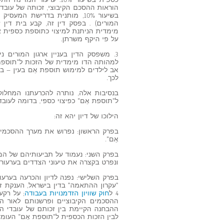
כספית בשיעור 10%. ערע
הוראות ההסכם הקיבוצי, זכותה של עוב
בשיעור 10%, מותנית בדרישת המ
המורים) . בפסק דין זה, קבע בית דין 
על פי היקף משרתן.
3. משפסק הדין בעניין ארגון המורים נ
למהותה הדו מימדית של הזכות ל"תוספת 
אב לילדים למימוש תוספת אֵם בעין – ב
לכך.
בנסיבות אלה, נותרה להכרעתנו המחלוק
ל"תוספת אֵם" כפיצוי כספי, בדומה לעובדו
הילוכו של דיון יהא זה:
בפרק הראשון: נפרוש את מערך ההסכמים
אֵם".
בפרק השני: נעמוד על תביעותיהם של המש
ונפרט בקצרה את טיעוני הצדדים בערעורים
בפרק השלישי: נפנה לדיון והכרעה בערעו
"עקרון ההתאמה" בדין בישראל, הענקת זכ
4 ל
חוק שוויון הזדמנויות בעבודה
; על רקע
ההסכמים הקיבוציים ופרשנותם לאור ה
ההבחנה הקיימת בין זכותם של עובדי הו
לבין הזכות הכספית ל"תוספת אֵם" העומ