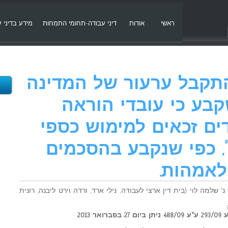
ראשי
אודות
דיני עבודה-תחומי התמחות
מידע בדיני 
547/0 – התקבל ערעור של המדינה
קבע כי עובדי הוראה
ם זכאים למימוש כספי
, כפי שנקבע בהסכמים
לאמהות.
נוך נ' שלמה לוי (בית דין ארצי לעבודה, נילי ארד, ורדה וירט ליבנה, רונית