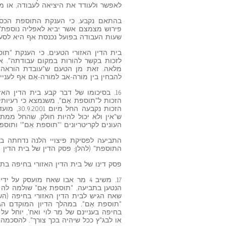
לאפשר ולעודד את היציאה לעבודה, או מ
בהתאם נקבע, כי הענקת התוספת הכספ
פירוש מצמצם אשר יביא לאפליה נוספת".
שעות העבודה בפועל נכנסת אף היא לסעיף 4(ב)(2) ומהווה 'זכות הורי
בית הדין האזורי הטעים, כי הענקת "תו
לזכות בקשר להורות במקום עבודתה". אך
מלאה. זאת מן הטעם ש"עובדת הוראה 
להבחין בין מורה-אב למורה-אֵם אף לעניין 
16. בסיכומו של דבר קבע בית הדין ה
הזכות ל"תוספת אֵם", משנמצא כי רעיות
הזכות נק
ש"אין ולא יכול להיות חולק, שהחל ממתן
העונים לקריטריונים '"תוספת אֵם"' ותוספ
התביעה לפסיקת פיצויי הלנה נדחתה ב
התוספת" (להלן: פסק הדין של בית הדין הא
פסק דינו של בית הדין האזורי בחיפה בתביעתו של משיב
17. משיב 4 מר אבו שאח מועסק 
הנטען בתביעה, "תוספת אֵם" שולמה לה 
"תוספת אֵם". במהלך הדיון המוקדם הג
בחיפה בעניינם של מר לוי ואח', יוחל ע
או לבג"ץ ככל שיהיה בכך צורך". להסכמה 