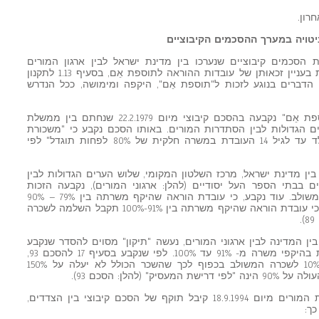
רון.
ביטויה במערך ההסכמים הקיבוציים
 הסכמים קיבוציים שנערכו בין מדינת ישראל לבין ארגון המורים
והסתדרות המורים. בנוסף רוכזו ההוראות בעניין זכאוּתן של עובדות ההוראה לתוספת אֵם, בסעיף 1.13 לתקנון
 הדברים בנוגע לזכות ל"תוספת אֵם", היקפה ומימושה, ככל הנדרש
5. זכאותה של עובדת הוראה אֵם ל"תוספת אֵם" נקבעה בהסכם קיבוצי מיום 22.2.1979 שנחתם בין ממשלת
ם הגדולות לבין הסתדרות המורים. באותו הסכם נקבע כי "משכורת
הוראה של עובדת הוראה שהיא אֵם לילד עד לגיל 14 העובדת במשרה חלקית של 80% לפחות תוגדל" לפי
בוצי מיום 15.5.1989 שנחתם בין מדינת ישראל, מרכז השלטון המקומי, שלוש הערים הגדולות לבין
 בבתי הספר העל יסודיים (להלן: ארגוני המורים), נקבעה הזכות
ל"תוספת אֵם" כתוספת אחוזית לשכר המשולב. עוד נקבע, כי עובדת הוראה שהיקף משרתה בין 79% – 90%
תקבל תוספת של 10% לשכרה המשולב; וכי עובדת הוראה שהיקף משרתה בין 91%-100% תקבל השלמה לשכרה
וצי מיום 11.5.1993 שנחתם בין המדינה לבין ארגוני המורים, נעשה "תיקון" מסוים להסדר שנקבע
בהסכם 89 לגבי עובדות הוראה העובדות בהיקפי משרה מ- 91% עד 100%. לפי שנקבע בסעיף 17 להסכם 93,
עובדת הוראה זכאית לתוספת בשיעור 10% לשכרה המשולב בכפוף לכך שהשכר הכולל לא יעלה על 150%
(להלן: הסכם 93).
8. סיכום דיון בין המדינה לבין הסתדרות המורים מיום 18.9.1994 קיבל תוקף של הסכם קיבוצי בין הצדדים,