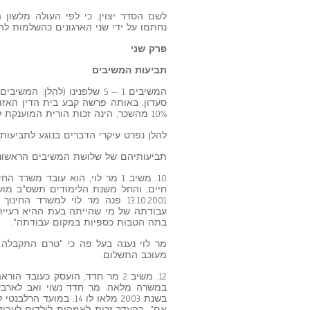
נחתמו על ידי שני הארגונים כהשלמות להסכ
פרק שני
תביעות המשיבים
המשיבים 1 – 5 שלפנינו (להלן
סעדון. באותה פרשה קבע בית הדין האזו
10% מהשכר, הינה זכות הורית המוענקת לעובדות הוראה ולעובדי הוראה מורים, כאחד.
להלן נפרט עיקרי הדברים בנוגע לתביעות 
תביעותיהם של שלושת המשיבים הראשונ
10. משיב 1 מר לוי, הוא עובד מש
חיים, והחל משנת הלימודים תשס"ב מו
13.10.2001 פנה מר לוי למשרד ה
בתה הטבות כספיות במקום עבודתה".
מר לוי נענה בעל פה כי "טרם התקבלה 
מעוכב התשלום.
בשנת 2003 מלאו לו 14