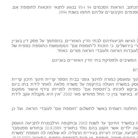
לשם הסדר יצוין, כי לפי העולה מלשון הכתוב, הוראות הסכמים 94 ו-95 בנוגע לתנאי הזכאות לתוספת אֵם,
מים הקיבוציים עליהם חתמו בשנת 1994.
: המשיבים) הגישו תביעותיהם לבתי הדין האזוריים, בהסתמך על פסק דין בעניין
רי בירושלים, כי הזכות ל"תוספת אֵם" הממומשת כתוספת כספית של
המשיבים ולפסיקת בתי הדין האזוריים בעניינם.
ים
רד החינוך ומועסק כמורה לחינוך גופני בבית הספר קריית חינוך תיכון קריית
עסק במשרה העולה בהיקפה על משרה מלאה. לאחר לידת בתו ביום
חינוך וביקש לזכותו ב"תוספת אֵם" כספית. לפנייתו צירף אישור ממקום
עבודתה של מי שהייתה בעת ההיא רעייתו. באישור צוין כי החל מחודש מאי 2002 "אין היא מקבלת עקב לידת
החלטה רשמית באשר לתשלום "תוספת אֵם" לעובדי הוראה, ועל כן
12. משיב 2 מר חדד, הועסק כעובד הוראה במשרד החינוך עד לשנת 2003 ובתקופה הרלבנטית לתביעה הועסק
במשרה מלאה. מר חדד נשוי ואב לארבעה ילדים אשר הקטן בהם נולד בתאריך 10.8.1989 ובחודש ספטמבר
. במועד הרלבנטי לתביעה, עבדה רעייתו בעיריית הרצליה. לא שולמה לה תוספת "משרת