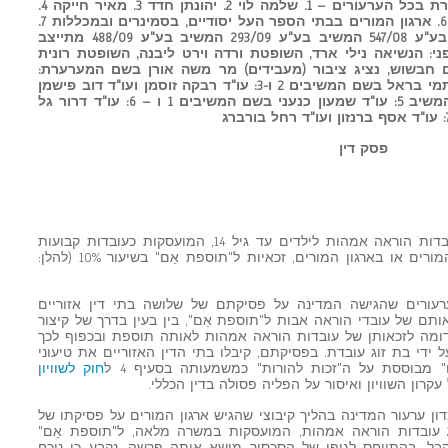
מדינת ישראל – משרד החינוך המערערת בכל הערעורים – 1. שלמה לוי 2. יהונתן חדד 3. מאיר חייקה 4.
נסים אבו שאח 5. יוסף יורם שטרנליב 6. ארגון המורים בבתי הספר העל יסודיים, בסמינרים ובמכללות 7.
הסתדרות המורים בישראל המשיבים בע"ע 547/08 המשיב בע"ע 293/09 המשיב בע"ע 488/09 מתייצב
 547/08 מתייצבת בע"ע 547/08 בפני: הנשיאה נילי ארד, השופטת ורדה וירט ליבנה, השופטת רונית
ום חבשוש, נציג ציבור (מעבידים) מר משה אורן בשם המערערת:
עו"ד מיכל לייסר, עו"ד גדי שילה, עו"ד תמי בראל בשם המשיבים 2 ו-3: עו"ד רבקה זוסמן ועו"ד דוב פישמן
בשם המשיב 4: עו"ד עפיף גרה בשם המשיב 5: עו"ד שמעון כנעני בשם המשיבים 1 ו – 6: עו"ד דרור גל
פסק דין
1. במערך הסכמים קיבוציים נקבע כי עובדות הוראה אמהות לילדים עד גיל 14, המועסקות כעובדות קבועות
במשרה מלאה, והן חברות בהסתדרות המורים או בארגון המורים, זכאיות ל"תוספת אֵם" בשיעור 10% (להלן:
ערעורים שהגישה המדינה על פסיקתם של שלושה בתי דין אזוריים
ותם של עובדי הוראה אבות ל"תוספת אֵם", בין בעין בדרך של קיצור
 בדומה לזכאותן של עובדות הוראה אמהות לאותה תוספת ובכפוף לכך
די בת זוג עובדת. בפסיקתם, קיבלו בתי הדין האזוריים את טיעוני
מבוססת על ה"זכות להורות" כמשמעותה בסעיף 4 ל
חוק לשוויון
נדון ערעור המדינה בהליך קיבוצי שהגיש ארגון המורים על פסיקתו של
בית הדין האזורי בחיפה, בעניינן של 28 עובדות הוראה אמהות, המועסקות במשרה מלאה, ל"תוספת אֵם"