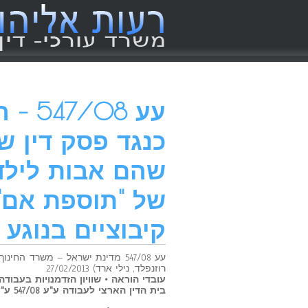
עע 8
כנגד פסק דין ש
שהם אבות לילדי
של "תוספת אם"
קיבוציים בנוגע 
עע 547/08 מדינת ישראל – משרד החי
רוזנפלד, נילי ארד) 27/02/2013
עובדי הוראה • שוויון הזדמנויות בעבודה
בית הדין הארצי לעבודה ע"ע 547/08 ע"ע 293/09 ע"ע 488/09 ניתן ביום 27 בפברואר 2013