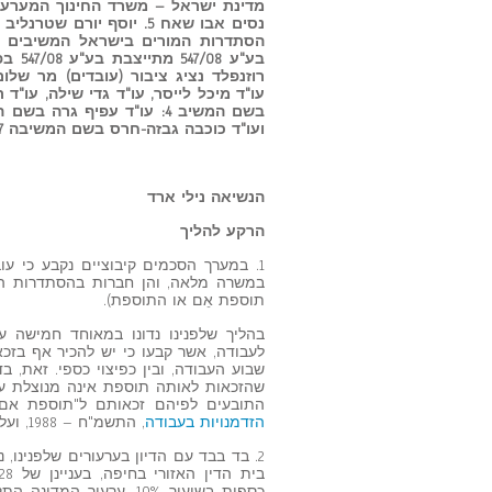
בע"ע
רוזנפלד נציג ציבור (עובדים) מר של
ועו"ד כוכבה גבזה-חרס בשם המשיבה 7: עו"ד אסף ברנזון ועו"ד רחל בורברג
הנשיאה נילי ארד
הרקע להליך
תוספת אֵם או התוספת).
בהליך שלפנינו נדונו במאוחד חמישה 
לעבודה, אשר קבעו כי יש להכיר אף בזכא
שבוע העבודה, ובין כפיצוי כספי. זאת,
שהזכאות לאותה תוספת אינה מנוצלת על י
התובעים לפיהם זכאותם ל"תוספת אם" 
הזדמנויות בעבודה
, התשמ"ח – 1988, ועל עקרון השוויון ואיסור על הפליה פסולה בדין הכללי.
2. בד בבד עם הדיון בערעורים שלפנינו, 