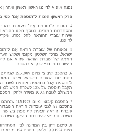
נפנה איפוא לדיוננו ראשון ראשון ואחרון אח
פרק ראשון: הזכות ל"תוספת אֵם" כפי 
4. הזכות ל"תוספת אֵם" מעוגנת במסכת
שירות עובדי ההוראה. להלן נפרט עיקרי
לדיוננו.
ישראל, מרכז השלטון מקומי ושלוש הערי
חישוב כספי כפי שנקבע בהסכם.
6. בהסכם קי
הסתדרות המורים בישראל וארגון המורים
המשולב לגובה 100% משרה (להלן: הסכם 89).
7. בהסכם קיב
משרה, ובתנאי שעבודתה בהיקף משרה העולה על 90% הינה "לפי דרישת המעסיק" 
מיום 19.9.1994 (להלן: הסכם 94) ונקבע בו כך: