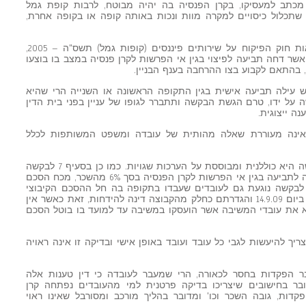
דעה מכתב למעסיקו, בקרן הפנסיה בה יהיה מבוטח, לרבות קופת גמל
שתכלול כיסויים למקרה מוות ונכות באותה קופה או בקופה אחרת,
38. המשיבה בתגובתה אף מפנה להוראות חוק הפיקוח על שירותים פיננסים (קופות גמל) תשס"ה – 2005,
 אשר דחה תביעה לפיצוי בגין אי הפרשות לקרן פנסיה במצב בו בוצעו
 בהתאם לקבוע בצו ההרחבה בענף הבניין.
קש עילה תביעה אישית בגין התקופה הראשונה או השנייה הרי שהיא
ל ידו, טרם הגשת הבקשה ותתברר לגופו של עניין בפני בית הדין
ה ייצוגית.
ה אינה מעוררת שאלה מהותית של עובדה ומשפט המשותפות לכלל
41. "הגדרת הקבוצה" כפי שנעשתה בבקשה היא כוללנית ומבוססת על הערכות שגויות. כמו כן בסעיף 7 לבקשה
נטען כי עילת התובענה הייצוגית התייחסה לתביעה בגין אי הפרשות לקרן הפנסיה בסך 6% מהשכר, מכח הסכם
7', אולם בקשתו של המבקש בסעיף 43 לבקשה נוגעת גם לעובדים שעבדו בתקופה בה חל ההסכם הקיבוצי
החדש (הסכם 2008 – י.ה) שנכנס לתוקף ביום 14.9.09 והגדרתם כחלק מהקבוצה דינה להידחות, זאת כאשר אין
 את עובדי המשיבה אשר הועסקו במשיבה עד למועד בו בוטל הסכם
ריך להיעשות לגבי כל עובד ועובד באופן אישי ובדיקה זו אינה ראויה
בר הפקדות בחסר לכאורה, הרי שמעבר לעובדה כי דין טענות אלה
בר בחישובים שיצריכו בדיקה פרטנית למי מהעובדים נפתחה קרן
קדות, גובה השכר וכו' ומדובר בהליך מורכב ומסורבל שאינו ראוי