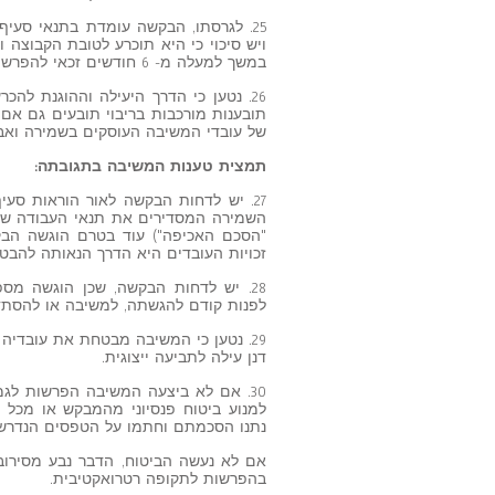
במשך למעלה מ- 6 חודשים זכאי להפרשות בשיעור 6% ממועד תחילת עבודתו.
26. נטען כי הדרך היעילה וההוגנת לה
תובענות מורכבות בריבוי תובעים גם אם 
של עובדי המשיבה העוסקים בשמירה ואב
תמצית טענות המשיבה בתגובתה:
"הסכם האכיפה") עוד בטרם הוגשה הבק
זכויות העובדים היא הדרך הנאותה להבטח
28. יש לדחות הבקשה, שכן הוגשה מ
לפנות קודם להגשתה, למשיבה או להסתד
29. נטען כי המשיבה מבטחת את עובדי
דנן עילה לתביעה ייצוגית.
30. אם לא ביצעה המשיבה הפרשות לג
למנוע ביטוח פנסיוני מהמבקש או מכל ע
נתנו הסכמתם וחתמו על הטפסים הנדרשים.
אם לא נעשה הביטוח, הדבר נבע מסיר
בהפרשות לתקופה רטרואקטיבית.