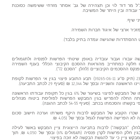
 מר דוד לוי וכן תצהירה של גב' אסתר מזרחי ששימשה כסוכנת
 עבודה ובין היתר של המשיבה.
י שיף.
כיר ארצי של איגוד חברות השמירה.
ה עבורו ועבור עובדיה באופן שיטתי הפרשות לפנסיה ולתגמולים
ודתם או חלקה כמתחייב מהוראות ההסכם הקיבוצי הכללי בענף השמירה
11. בתביעתו האישית שהוגשה ביום 23.6.11 (תיק ס"ע 39265-06-11) תבע התובע פיצוי בגין אי הפרשות לקופת
12. בכתב ההגנה הודתה המשיבה בזכאותו של המבקש לפיצוי בשיעור של 6% בגין כל תקופת עבודתו הראשונה
11/, מועד בו לגרסתה החלה להפריש בגין המבקש הפרשות לפוליסת ביטוח מנהלים
ר שכרו הקובע של המבקש לרבות היקף משרתו וערכה חישוב סכום
 הפרישה הפרשות לגמל ובסך של 4,051 ₪.
(להלן: "הבקשה") לרבות בתביעה הייצוגית ציין המבקש באשר לעילה
האישית כי זכאי לקבל מהמשיבה פיצוי בגין חלק הפרשות לקרן פנסיה (תגמולים 6%) ובסך של 4,050 ₪, תוך
קש ציין כי עד להגשת הבקשה לא זוכה בפיצוי.