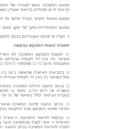
מטעם המשיבה הוגש תצהירו של המנכ"ל
לביטוח חיים מנהלים בריאות ואובדן כושר
מטעם האיגוד הארצי הצהיר ונחקר מר פינ
מטעם ההסתדרות נחקר מר יעקב מזמר מז
9. הצדדים סיכמו טענותיהם בכתב (למעט ההסתדרות שהגישה עמדה בתיק בלבד).
תמצית טענות המבקש בבקשה:
10. לטענת המבקש, המשיבה לא הפריש
בשיעור 6% בגין כל תקופת עב
והאבטחה מיום 12.7.72 שמספרו 7019/72 בפנקס ההסכמים הקיבוציים (להלן: "הסכם 72").
גמל בשיעור 6% בגין כל תקופת עבודתו היינו הראשונה והשנייה ובסך של 12,344 ₪ (סעיף 29 לכתב התביעה).
והשנייה עד ליום 08
בחברת הביטוח "כלל" בשיעור של 5% על פי בקשתו והסכמתו בכתב. (סעיף 54-55 לכתב ההגנה).
13. בכתב ההגנה פרטה המשיבה שיעו
הפיצוי שזכאי המבקש עבור התקופה בגינה לא
14. בבקשה לאישור התובענה הייצוגית 
הפניה להודאת המשיבה בכתב ההגנה. המב