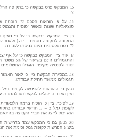
15. המבקש פרט בבקשה כי בתקופה הרלו
72'.
16. על פי הור
סוציאליות שונות ובאשר "פנסיה ותגמולים – 5% מהשכר היומי ה
התקופה לתקופה נוספת – י.ה.) ולאחר ש
72' רטרואקטיבית מיום כניסתו לעבודה.
17. עוד ציין המבקש בבקשה כי על אף ש
והתגמולים ה
יסוד ולפנסיה מקיפה, הוגדלו התשלומים ברכיב זה ל
18. במסגרת הבקשה ציין כי לאור האמור
תגמולים ממועד תחילת עבודתו.
ואין הצדדים יכולים לבקש ו/או להתנות ע
19. לפיכך, ציין כי הוכיח ברמה הלכאור
הוא יכול לייצג את חברי הקבוצה בהתאם להוראת
ביצוע הפרשות לקופת גמל וכימת את הנז