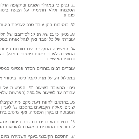
הסכמתו וללא חתימתו על הצעת ביטוח
פנסיוני.
32. בנסיבות בהן עובד סרב לעריכת ביטוח פנסיוני הוא אינו זכאי לפיצוי בגין אי הפקדות פנסיוניות.
33. נטען כי בנושא הנוגע לסירובם של ח
עובדתי של כל עובד ואין לנהל אותה במסג
34. המשיבה התקשרה עם סוכנות ביטו
המשיבה לערוך ביטוח פנסיוני. במהלך כל
ונתוניו האישיים.
עובדים רבים בוחרים הסדר פנסיוני במסלו
במסלול זה, על מנת לקבל כיסוי ביטוחי מ
עבודה עד לשיעור של 2.5% (הפרשות שלא נדרשות בקרן פנסיה).
35. בהתאם לחוות דעת מקצועית שקיבל
שונים מאלה
המבוטחים בקרן הפנסיה, ואף מיטיב ביחס
36. בחירת העובדים בתוכנית ביטוח מנ
לבחור את התוכנית במסגרת להוראות הדין