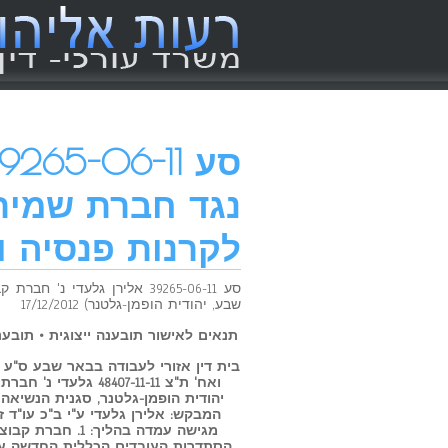
נגד חברת שמירה
לקרנות פנסיה ו
סע 39265-06-11 אלירן גלעדי
שבע, יהודית הופמן-גלטנר) 17/12/2012
תנאים לאישור תובענה ייצוגית • תובענ
ואח' ת"צ 407-11-11
יהודית הופמן-גלטנר, סגנית הנשיאה 
המבקש: אלירן גלעדי ע"י ב"כ עו"ד 
הסתדרות העובדים הכללית החדשה ע"