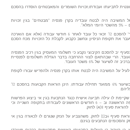
ונטית לתביעתו ועבודתו,זכויות השומרים והמאבטחים הוסדרו בהסכם
אות הסכם 72' חובתה של המשיבה היה לבטח עובדיה בקרן פנסיה "מבטחים" בגין זכויות
מלא".
כן ציין המבקש בבקשה כי על פי סעיף ד' להסכם 72' זכאי כל עובד לאחר 6 חודשי עבודה (אלא אם הוארכה
עבר את תקופת הניסיון ונחשב כקבוע, לקבלת כל הזכויות מכח הסכם
בסעיף יב להסכם הקיבוצי נקבע כי תשלומי המעסיק בגין רכיב הפנסיה
ינם בשיעור של 5% משכר העובד, הרי שבהתאם לצווי ההרחבה בדבר הגדלת תשלומים לפנסיית
שיעור של 6% משכר העובד.
 לעיל על המשיבה היה לבטח אותו בקרן פנסיה ולהפריש עבורו לקופת
נטען כי ההוראות להפרשה לקופת גמל בשיעור 6% ממועד תחילת עבודתו, הינן הוראות הקבועות בהסכם 72'
ליהם.
ית שקיימת לו עילה תביעה אישית כנגד הנתבעת בגין אי ביצוע הפרשות
לקופת גמל ב – 13 חודשי עבודתו בתקופה הראשונה וב – 6 חודשים הראשונים לעבודתו בתקופה השנייה וכי
 סעיף 8(א) לחוק.
20. נטען גם כי המבקש עמד בדרישות הוראת סעיף 4ב(1) לחוק, משהצביע על הנזק שנגרם לו לכאורה בגין אי
ק והסכומים הנתבעים בגינם.