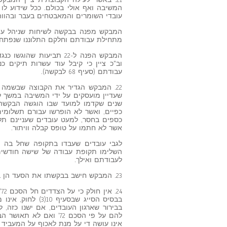
21. באשר לעילה הקבוצתית ציין המבק
המשיבה ואף אולי בכולם. ככל שידוע לו
עובדי השומרים והמאבטחים בעבר ובהווה
המבקש מפנה בבקשה לשיחות שניהל עם 
מתחילת עבודתם וחלקם התלוננו שנפתחה
המבקש הפנה ל-22 תביעות
וב"כ ציין כי קיבל עוד עשרות תיקים
עבודתם (סעיף 68 לבקשה).
22. המבקש הגדיר את הקבוצה שבשמה 
שנים שקדמו למועד שבו הוגשה הבקשה)
כספים בחסר, למעט עובדים שעניינם תלוי
אשר לא חתמו על טופס קבלה וויתור.
השלימו תקופת עבודה של שישה חודשי
לעבודתם ואילך.
23. המבקש חישב בבקשתו את הסעד הן בתביעתו האישית והן בתביעה הייצוגית.
4
בבסיס הסייג שבסע
בבירור שארגון העובדים, אם ישנו כזה,
להם על פי הסכם 72' וא
אינו עושה די על מנת לאכוף על המעביד 