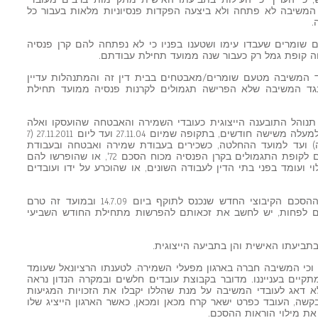
ש, כי העריך כי העילות בתביעתו האישית מתקיימות ברבים מעובדי
 המשיבה לא פתחה ולא ביצעה הפקדות פנסיוניות מלאות בעבור כל
.
שומרים שעבדו עימו ושטענו בפניו כי לא נפתחה להם קרן פנסיה
 קופת גמל רק כעבור שנה ממועד תחילת עבודתם.
 שהוגשו כנגד המשיבה מטעם שומרים/מאבטחים בבית דין זה והמתנהלות עדיין
 כנגד המשיבה שלא הפרישה תגמולים לקרנות פנסיה ממועד תחילת
תנוהל התובענה הייצוגית כעובדי השמירה והאבטחה שהועסקו ואלה
שעדיין מועסקים על ידי המשיבה במשך למעלה משישה חודשים, בתקופה שמיום 27.11.04 ועד ליום 27.11.2011 (7
 ועד למועד ההחלטה, כשכירים בעבודת שמירה ואבטחה ובעבודת
כפיים, ואשר לא הופרשו עבורם תשלומים לקופת התגמולים בקרן הפנסיה מכוח הסכם 72', או שהופרשו להם
 ועומד בפני בתי הדין לעבודה השונים, או שהוכרע על ידו ועובדים
לגבי עובדים שעבדו בתקופה שחל בה ההסכם הקיבוצי החדש שנכנס לתוקף ביום 14.7.09 ובמועד זה טרם
ם לפחות, יש לחשב את זכאותם להפרשות מתחילת החודש השביעי
2. אין חולק כי על הצדדים חל הסכם 72' וכי המשיבה חברה בארגון מפעלי השמירה. לטענתו הרציונאל שעומד
יף 10(3) לחוק, אינו מתקיים בענייננו. מדובר בקבוצת עובדים חלשים ובמקרה הנדון נראה
 לא דאג לעובדי המשיבה על מנת שהללו יקבלו את הזכויות המגיעות
ם לא תאושר הבקשה, העובד כפרט ישאר קרח מכאן ומכאן, כאשר הארגון הייציג שלו
את מילוי הוראות ההסכם.