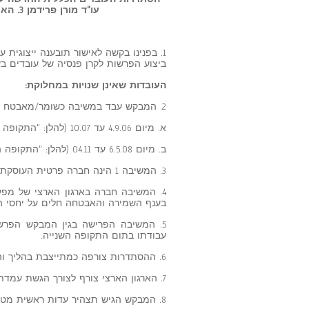
עו"ד מורן פרידמן 3. הארגון הארצי של מפעלי השמירה והאבטחה בישראל
1. בפנינו בקשה לאישור תובענה ייצוגית ע"פ
ביצוע הפרשות לקרן פנסיה של עובדים 
העובדות שאינן שנויות במחלוקת:
2. המבקש עבד במשיבה כשומר/מאבטח שתי תקופות עבודה:
א. מיום 4.9.06 עד 10.07 (להלן: "התקופה הראשונה").
ב. מיום 6.5.08 עד 04.11 (להלן: "התקופה השנייה").
3. המשיבה 1 הינה חברה פרטית העוסקת במתן שירותי שמירה ללקוחותיה (להלן: "המשיבה").
4. המשיבה חברה בארגון הארצי של מפע
בענף השמירה והאבטחה חלים על יחסי ה
עבודתו בתום התקופה השנייה.
6. ההסתדרות צורפה כמתייצבת בהליך והגישה עמדתה לתיק ביום 12.2.12.
7. הארגון הארצי צורף לצורך הגשת עמדתו לתיק ועשה כן באמצעות המנכ"ל מר פיני שיף.
8. המבקש הגיש תצהיר עדות ראשית מטעמו בתמיכה לבקשה.