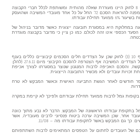
25. לגרסתו, הבקשה עומדת בתנאי סעיף 8 לחוק היינו מעוררת שאלה מהותית ומשותפת לכלל חברי הקבוצה
ויש סיכוי כי היא תוכרע לטובת הקבוצה ומפנה להוראות הסכם 72' החל על כל אחד מעובדי המשיבה ושהועסק
כרעה במחלוקת היא במסגרת תובענה ייצוגית כאשר מדובר בניהול של
הסעד הכספי אינו זהה לכולם. כמו כן ציין כי מדובר בקבוצה מוגדרת
טחה.
27. יש לדחות הבקשה לאור הוראות סעיף 10 (3) לחוק שכן על הצדדים חלים הסכמים קיבוציים כללים בענף
השמירה המסדירים את תנאי העבודה של הצדדים. המשיבה אף הצטרפה להסכם הקיבוצי מיום 27.6.11 (להלן:
שה, והסכם האכיפה לרבות המנגנון שנוצר במסגרתו לצורך אכיפת
ת זכויות עובדים ולא מכשיר התובענה הייצוגית.
ספר חודשים לאחר הגשת התביעה האישית וכאשר המבקש לא טרח
רות.
ה בקופות גמל לרבות ממועד תחילת עבודתם ולפיכך לא קיימת במקרה
מל בתקופת עבודתו הראשונה של המבקש, הדבר לא נבע מתוך כוונה
ובד אחר, שכן המשיבה ערכה ביטוח פנסיוני לרבים מעובדיה, אשר
 כך גם המבקש באשר לתקופת עבודתו מה – 11/08.
ובם של העובדים לחתום על הטפסים המתאימים לרבות השתתפותם