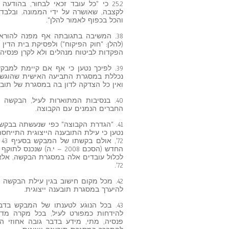
25.2 כי "כל עובד זכאי לבחור, בהו
לקצבה, שאושרה על ידי הממונה, ובלבד 
והכל בכפוף לאמור להלן".
(להלן: "חוק הפיקוח") ולפסיקת בית הדין
הפקדות לביטוח מנהלים ולא לקרן פנסיה,
39. לפיכך נטען כי אף אם קיימת למב
נכללת במסגרת התביעה האישית שהוגשה ע
ואין כל הצדקה לדון בה במסגרת של תובענ
40. בנסיבות המתוארות לעיל, הבקש
החברים הנמנים עם הקבוצה.
2
לכלול עובדים אלה במסגרת הבקשה, אלא
72'.
42. מכל מקום חישוב בגין עילת הבקשה צ
להיערך במסגרת תובענה ייצוגית.
43. בכל הנוגע לטענתו של המבקש בד
להידחות כמפורט לעיל, בכל מקרה מדו
פנסיה, מתי, מידע בדבר גובה אחוזי הפ