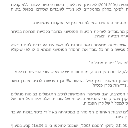
31. נטען כי במהלך השנים ובתקופה הרלוונטית (2001-2004) לא ניתן היה לערוך ביטוח פנסיוני לעובד ללא קבלת
 לפיכך בחלק מהמקרים לא נערך לעובדים שסירבו בפועל ביטוח
לק מהעובדים לעריכת הביטוח הפנסיוני, מדובר בקביעה הכרוכה בבירור
רת תביעה ייצוגית.
ח אשר נציגה מטעמה נהגה ונוהגת להיפגש עם העובדים להם נדרשה
 פגישה בוחר כל עובד את ההסדר הפנסיוני המתאים לו לפי שיקוליו
ל של "ביטוח מנהלים".
לא, לרבות בגין פנסיה, מוות ונכות יש לבצע שיעורי הפרשות כדלקמן:
ניכוי מהעובד בשיעור 5%, הפרשות על חשבון המעביד בגין גמל בשיעור 5% וכן הפרשות לרכיב אובדן כושר
ה המשיבה, הגם ששיעורי ההפרשות לרכיב התגמולים בביטוח מנהלים
 הקבועים בהסכם 72' לעניין קרן פנסיה, הרי שהכיסוי הביטוחי של עובדים אלה אינו נופל מזה של
 למסלול של קרן הפנסיה.
הלים לרבות האחוזים המוסדרים במסגרתה בא לידי ביטוי בזכות העובד
 כיום.
37. ההסכם הקיבוצי בענף השמירה מיום 2.11.08 (להלן: "הסכם 2008") שנכנס לתוקפו ביום 21.6.09 קבע בסעיף