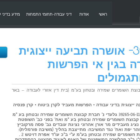
ראשי
אודות
דיני עבודה-תחומי התמחות
מידע בדיני 
סע 39265-06-11- אושרה תביעה ייצוגית
 בגין אי הפרשות
תגמולים
 נ' חברת קבוצת השומרים שמירה ובטחון בע"מ (בית דין אזורי לעבודה – באר
ה ייצוגית בדיני עבודה • הפרשות מעביד לקרן ביטוח • קרן פנסיה
בית דין אזורי לעבודה בבאר שבע ס"ע 39265-06-11 גלעדי נ' חברת קבוצת השומרים שמירה ובטחון בע "מ
48 גלעדי נ' חברת קבוצת השומרים שמירה ובטחון בע "מ ואח' בפני כב' השופטת
נציג מעבידים מר אורן אהרוני נציגת עובדים גב' פסה מרקוביץ
זוהר יפת ואח' נגד המשיבה: מתייצבת בהליך (משיבה פורמלית):
מגישה עמדה בהליך: 1. חברת קבוצת השומרים שמירה ובטחון בע"מ ע"י ב"כ עו"ד אפרת דויטש 2 .
י ב"כ מהלשכה המשפטית של האגף לאיגוד מקצועי בהסתדרות