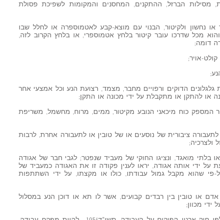
ות, מסילות הברזל, ההתקנים, המחסנים והמקומות לשפיכת פסולת
ר או נחשון ולקיטור, הבנוי עם מוצא-קבע לאטמוספרה או לחלל שבו
הוא מכל שדרכו עובר קיטור בלחץ אטמוספרי, או בלחץ הקרוב לזה,
ה דומה;
קולט-אויר;
נע;
ת גלגלונים הדוקים ורפויים מחבר, מצמד, רצועת הנע וכל אמצעי אחר
 או להתקן או מתקבלת על ידי מכונה או התקן;
חר המספק כוח מיכאני הנובע מקיטור, ממים, מרוח, מחשמל, משריפת
עבורה ציבורית של נוסעים או של טובין או לתעבורה אחרת, לרבות
ולצרכיה;
ו בלתי מואגד, ונציגו החוקי של מעביד שנפטר; לגבי חבר של אגודה
על ידי אותה אגודה, יראו לענין פקודה זו את האגודה כמעביד של
-פי שהוא מקבל גמול עבודתו, כולו או מקצתו, על ידי השתתפות
ם או טובין בין רבדים קבועים, אשר לו תא או דוכן הנע במסלול
ידי מכוון;