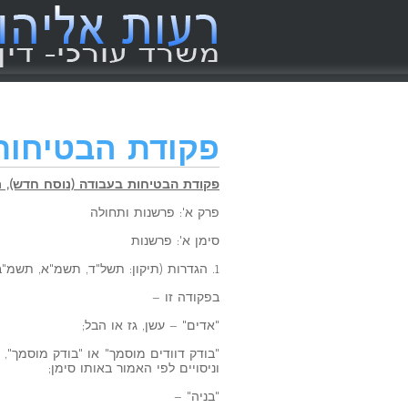
פקודת הבטיחות
פקודת הבטיחות בעבודה (נוסח חדש), תש"ל
פרק א': פרשנות ותחולה
סימן א': פרשנות
1. הגדרות (תיקון: תשל"ד, תשמ"א, תשמ"ב)
בפקודה זו –
"אדים" – עשן, גז או הבל;
"בודק דוודים מוסמך" או "בודק מוסמך",
וניסויים לפי האמור באותו סימן;
"בניה" –