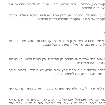
קמת בנין, הריסתו, שינוי מבנהו, תיקונו או קיומו, לרבות חידושם של
עט בניה הנדסית;
ביוב, לחשמל, להסקה או לתקשורת ועבודות כיוצא באלה, ובלבד
הקמתו של מבנה שהקמתו הוגדרה כבניה הנדסית;
 פנימי, מנהרה, גשר מכון-מים, מאגר, קו צינורות, מובל מים, ביב או
, לרבות חידושם של מילוי המשקים ושל הצבע;
שעה דמי שכירות או רווחים מן החצרים, בין בזכות עצמו ובין כשלוח
חצרים היו מושכרים;
למטרה כלשהי קיטור תחת לחץ גדול מלחץ אטמוספרי, לרבות חוסך
מור ומשחן המשמש לחימום קיטור;
 הלחץ שאין לעבור עליו כפי שפורש בתעודה או בתסקיר שניתנו לפי
 אבן-סיד, אבן-חול, אבן-חול גירי או בזלת למיניהן, או לשם כריית
פי אחר, קוארץ, שיש, צור, גיר, צרורות, חול, חימר או גבס, יחד