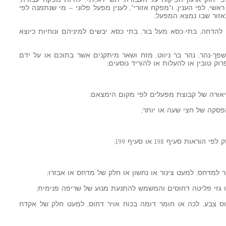
"מפקח", "מפקח ראשי" – מי שנתמנה לפי חוק ארגון הפיקוח על העבודה, תשי"ד1954-, להיות מפקח עבודה,
י, לפי הענין, ו"מפקח אזורי", לענין מפעל פלוני – מי שנתמנה לפי
אזור שבו נמצא המפעל;
להדחה, בתי-כסא מעל בור, בתי כסא יבשים למיניהם ונוחיות כיוצא
 שפך-נהר, נהר בר ניווט, מזח ושאר מיתקנים אשר בתוכם או על ידם
וק טובין או להעלות או להוריד נוסעים;
תיאורה של קבוצת מפעלים לפי מקום הימצאם;
סקה של חצי שעה או יותר;
 סעיף 198 או סעיף 199;
וס צבע, לכה או חומר דומה בכוח אויר דחוס, למעט חלק של אקדח