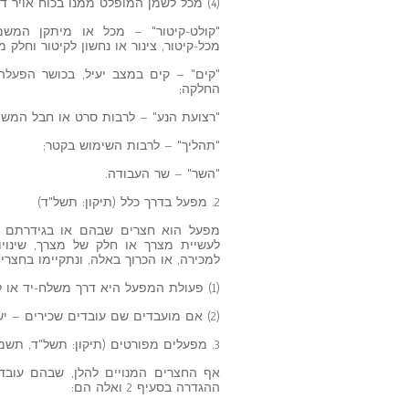
(4) מכל לשמן המופלט ממנו בכוח אויר דחוס;
"קולט-קיטור" – מכל או מיתקן המשמ
מכל-קיטור, צינור או נחשון לקיטור וחלק מ
"קים" – קים במצב יעיל, בכושר הפעלה
החלקה;
"רצועת הנע" – לרבות סרט או חבל המשמ
"תהליך" – לרבות השימוש בקטר;
"השר" – שר העבודה.
2. מפעל בדרך כלל (תיקון: תשל"ד)
מפעל הוא חצרים שבהם או בגידרתם א
לעשיית מצרך או חלק של מצרך, שינויו, תי
למכירה, או הכרוך באלה, ונתקיימו בחצרי
(1) פעולת המפעל היא דרך משלח-יד או לשם השתכרות;
(2) אם מועבדים שם עובדים שכירים – יש למעבידם זכות גישה או זכות שליטה.
3. מפעלים מפורטים (תיקון: תשל"ד, תשמ"א)
אף החצרים המנויים להלן, שבהם עובד
ההגדרה בסעיף 2 ואלה הם: