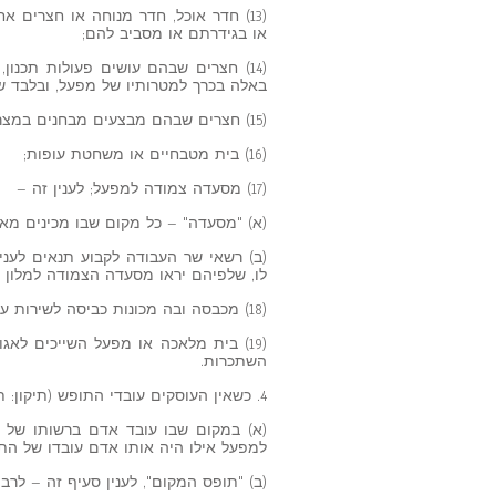
(13) חדר אוכל, חדר מנוחה או חצרים
או בגידרתם או מסביב להם;
(14) חצרים שבהם עושים פעולות תכנון,
באלה בכרך למטרותיו של מפעל, ובלבד 
(15) חצרים שבהם מבצעים מבחנים במצרכים, שלא למטרות מחקר בלבד;
(16) בית מטבחיים או משחטת עופות;
(17) מסעדה צמודה למפעל; לענין זה –
(א) "מסעדה" – כל מקום שבו מכינים מא
(ב) רשאי שר העבודה לקבוע תנאים לעני
לו, שלפיהם יראו מסעדה הצמודה למלון 
(18) מכבסה ובה מכונות כביסה לשירות עצמי של הלקוחות.
(19) בית מלאכה או מפעל השייכים ל
השתכרות.
4. כשאין העוסקים עובדי התופש (תיקון: תשל"ד)
(א) במקום שבו עובד אדם ברשותו של
למפעל אילו היה אותו אדם עובדו של התופ
(ב) "תופס המקום", לענין סעיף זה – לרב