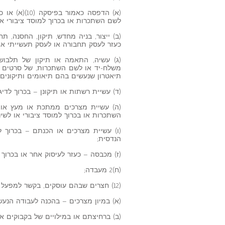
(א) הדפסה כ
לשם השתכרות או בכרוך למוסד ציבורי או 
(ב) ייצור, בניה מחדש, תיקון, החסנה, ת
כעזר לעסק תחבורה או לעסק תעשייתי או
(ג) עשיה, התאמה או תיקון של תלבוש
משלח-יד או לשם השתכרות, של סרטים ק
תיאטרון שנעשים בהם תיאומים ותיקונים 
(ד) עשיית רשתות או תיקונן – בכרוך לדיג;
(ה) עשיית מצרכים ממתכת או מעץ או 
השתכרות או בכרוך למוסד ציבורי או לשירו
(ו) עשיית מצרכים או הכנתם – בכרוך ל
הנדסית;
(ז) מכבסה – כעזר לעיסוק אחר או בכרוך ל
(ח)2 מעבדה;
(12) חצרים שבהם עוסקים, בקשר למפעל –
(א) במיון מצרכים – בהכנה לעבודה הנעש
(ב) ברחיצתם או במילויים של בקבוקים א