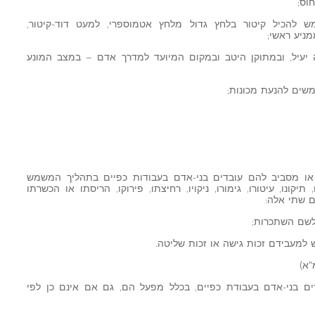
ש להכיל קיטור בלחץ גדול מלחץ אטמוספרי, למעט דוד-קיטור,
מניע ראשי;
 יעיל, ובמתוקן היטב ובמקום המיועד למדרך אדם – במצב המונע
שים להנעת מכונות;
ו מסביב להם עובדים בני-אדם בעבודות כפיים בתהליך המשמש
קונו, עיטורו, גימורו, ניקויו, רחיצתו, פירוקו, הריסתו או הכשרתו
ם שתי אלה:
ים בני-אדם בעבודת כפיים, בכלל מפעל הם, גם אם אינם כן לפי