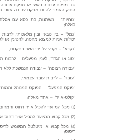
סגן מפקח עבודה ראשי או מפקח עבודה ראש
החוק האמור להיות מפקח עבודה אזורי ב
"נוחיות" – משתנות, בתי-כסא עם אסלה 
באלה;
"נמל" – בין טבעי ובין מלאכותי, לרבות
יכולות אניות למצוא מחסה, להטעין או לפר
"נקבע" – נקבע על ידי השר בתקנות;
"סוג או הגדר", לענין מפעלים – לרבות 
"עבודה רצופה" – עבודה הנמשכת ללא הפ
"עובד" – לרבות עובד עצמאי;
"פנקס המפעל" – הפנקס המנוהל והמוחזק לפי הוראות
"קולט-אויר" – אחד מאלה;
(1) מכל המיועד להכיל אויר דחוס והמחובר למדחס, למעט צינור או נחשון או חלק של מדחס או אבזרו;
(2) מכל קבוע המיועד להכיל אויר דחוס או גזי פליטה דחוסים והמשמש להתנעת מנוע של שריפה פנימית;
(3) מכל קבוע או מיטלטל המשמש לריס
ריסוס;