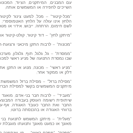
עם המבנים, המיתקנים, הציוד, המכונ
השייכים לחפירה או המשמשים אותה;
"מכל-קיטור" – מכל, למעט צינור לקיטו
הלחץ אינו עולה על הלחץ האטמוספרי, ו
לשם חימום, הרתחה, ייבוש, אידוי או מטר
"מיתקן לחץ" – דוד קיטור, קולט-קיטור או 
"מכונות" – לרבות התקן מיכאני ורצועת-ה
"ממסרת" – גל, גלגל, תוף, גלגלון, מערכ
שבו נמסרת התנועה של מניע ראשי למכונה
"מניע ראשי" – מכונה, מנוע או התקן א
דלק או ממקור אחר;
"מסילת ברזל" – מסילת ברזל המשמשת לת
מיתקנים המשמשים בקשר למסילת הברזל 
"מעביד" – לרבות חבר בני-אדם, מואגד א
שיתופית רשומה העוסק בעבודה המבוצעת 
החבר ואת החבר כעובד האגודה, אף-על
ברווחי האגודה או בהכנסתה ברוטו;
"מעלית" – מיתקן המשמש לתנועת בני אד
מאונך או כמעט מאונך ותנועתו מוגבלת על 