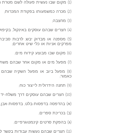
(1) מקום שבו נעשית פעולה לשם מטרת נפט כמשמעותה בסעיף 44 לחוק הנפט, תשי"ב – 1952;
(2) מכרה כמשמעותו בפקודת המכרות;
(3) מחצבה;
(4) חצרים שבהם עוסקים באינקול, בקיפול, בגלילה, בהשלמה או באריזה של מטווה או אריג;
(5) מספנה או מבדוק יבש, לרבות סביב
מפרקים אניות או כלי שיט אחרים;
(6) מקום שבו מבוצע קידוח מים;
(7) מפעל מים או מקום אחר שבהם משתמשים בכוח מיכאני לשם הספקת מים לציבור או בקשר לכך;
(8) מפעל ביוב או מפעל השקיה שבה
כאמור;
(9) תחנה הידרולית לייצור כוח;
(10) חצרים שבהם עוסקים דרך משלח-יד או לשם השתכרות –
(א) בהדפסה בדפסות-בלט, בדפסות-אבן,
(ב) בכריכת ספרים;
(ג) בהפקת סרטים קינמטוגרפיים;
(11) חצרים שבהם נעשות עבודות בקשר לעיסוק אחר או למוסד ציבורי, הכל לפי הענין, כמפורט להלן: