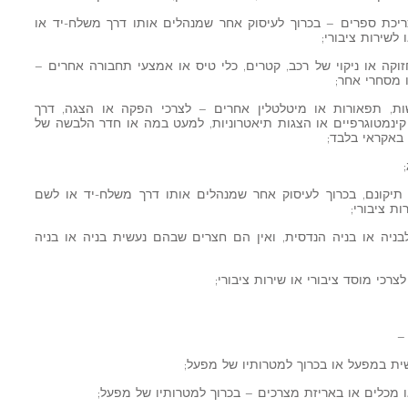
אמור בפיסקה (10)(א) או כריכת ספרים – בכרוך לעיסוק אחר שמנהלים אותו דרך משלח-יד או
לשירות ציבורי;
חזוקה או ניקוי של רכב, קטרים, כלי טיס או אמצעי תחבורה אחרים –
 מסחרי אחר;
ות, תפאורות או מיטלטלין אחרים – לצרכי הפקה או הצגה, דרך
ינמטוגרפיים או הצגות תיאטרוניות, למעט במה או חדר הלבשה של
באקראי בלבד;
תיקונם, בכרוך לעיסוק אחר שמנהלים אותו דרך משלח-יד או לשם
ת ציבורי;
בניה או בניה הנדסית, ואין הם חצרים שבהם נעשית בניה או בניה
צרכי מוסד ציבורי או שירות ציבורי;
ית במפעל או בכרוך למטרותיו של מפעל;
ו מכלים או באריזת מצרכים – בכרוך למטרותיו של מפעל;