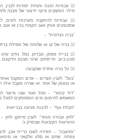
(1) עבודות הכנה והנחת יסודות לבנין, ה
מילוי המשקים וניקוי חיצוני של מבנה ולמ
(2) עבודות להתקנת מערכות למים, ל
שמבצעים אותן אגב הקמת בנין או אגב 
"בניה הנדסית" –
(1) בניה של קו או שלוחה של מסילת ברזל;
(2) בניית מספן, מבדוק, נמל, נתיב שיט
מכון-ביוב, הריסתם, שינוי מבנם ותיקונם
(3) כל בניה אחרת שנקבעה;
"בעל", לענין חצרים – אדם המקבל אותה 
או כנאמן של אחר, או שהיה מקבל אילו ה
"דוד קיטור" – מכל סגור שבו מיוצר 
המשמש לחימום מים המסופקים למכל כא
"חבלת גוף" – לרבות פגיעה בבריאות;
"לחץ עבודה מותר", לענין מיתקן לחץ –
ההוראות הקובעות שבפרק ג';
"מחצבה" – חפירה לשם כריית אבן, לרבות
צפחה, שחם או סלע וולקאני או מיטאמור