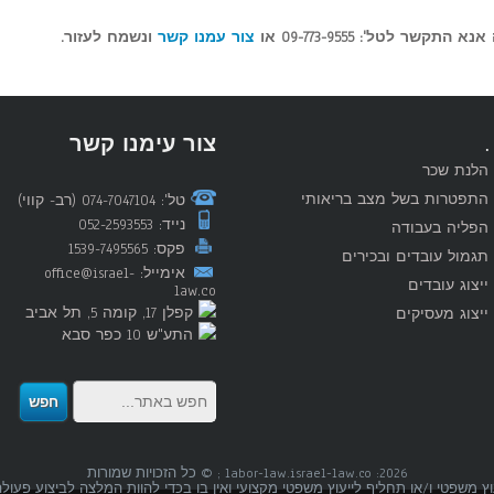
ר לטל': 09-773-9555 או
צור עמנו קשר
ונשמח לעזור.
.
צור עימנו קשר
הלנת שכר
התפטרות בשל מצב בריאותי
טל': 074-7047104 (רב- קווי)
נייד: 052-2593553
הפליה בעבודה
פקס: 1539-7495565
תגמול עובדים ובכירים
אימייל: office@israel-
ייצוג עובדים
law.co
קפלן 17, קומה 5, תל אביב
ייצוג מעסיקים
התע"ש 10 כפר סבא
2026: labor-law.israel-law.co ; © כל הזכויות שמורות
וץ משפטי ו/או תחליף לייעוץ משפטי מקצועי ואין בו בכדי להוות המלצה לביצוע פעו